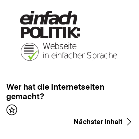
V
Wer hat die Internetseiten
o
gemacht?
r
Inhalt
h
merken
Nächster Inhalt
e
r