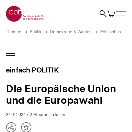
Direkt
Zur Startseite der bpb
zum
0
Artikel
Sho
Seiteninhalt
im
Naviga
Suche
springen
War
öffne
öffnen
öff
Pfadnavigation
Die
Brotkrümelnavigation
Themen
Politik
Demokratie & Wahlen
Politisches System
Europäische
Union
und
die
INHALTSNAVIGATION
Europawahl
ÖFFNEN
|
einfach POLITIK
einfach
POLITIK
|
Die Europäische Union
bpb.de
und die Europawahl
24.01.2024
/ 2 Minuten zu lesen
Teilen
Inhalt