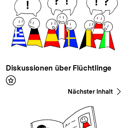
V
Diskussionen über Flüchtlinge
o
Inhalt
r
merken
Nächster Inhalt
h
e
r
i