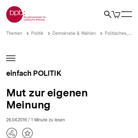
Direkt
Zur Startseite der bpb
zum
0
Artikel
Sho
Seiteninhalt
im
Naviga
Suche
springen
War
öffne
öffnen
öff
Pfadnavigation
Mut
Brotkrümelnavigation
Themen
Politik
Demokratie & Wahlen
Politisches System
zur
eigenen
Meinung
|
INHALTSNAVIGATION
einfach
ÖFFNEN
POLITIK
einfach POLITIK
|
bpb.de
Mut zur eigenen
Meinung
26.04.2016
/ 1 Minute zu lesen
Teilen
Inhalt