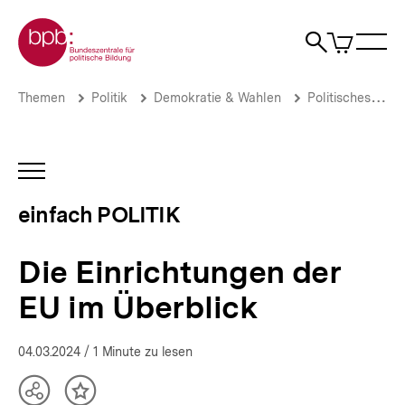
Direkt
Zur Startseite der bpb
zum
0
Artikel
Sho
Seiteninhalt
im
Naviga
Suche
springen
War
öffne
öffnen
öff
Pfadnavigation
Die
Brotkrümelnavigation
Themen
Politik
Demokratie & Wahlen
Politisches System
Einrichtungen
der
EU
im
INHALTSNAVIGATION
Überblick
ÖFFNEN
|
einfach POLITIK
einfach
POLITIK
|
Die Einrichtungen der
bpb.de
EU im Überblick
04.03.2024
/ 1 Minute zu lesen
Teilen
Inhalt