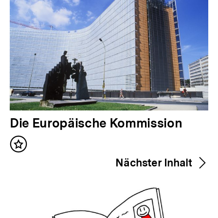
V
Die Europäische Kommission
o
Inhalt
r
merken
Nächster Inhalt
h
e
r
i