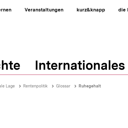
ernen
Veranstaltungen
kurz&knapp
die
hte
Internationales
ion
ale Lage
Rentenpolitik
Glossar
Ruhegehalt