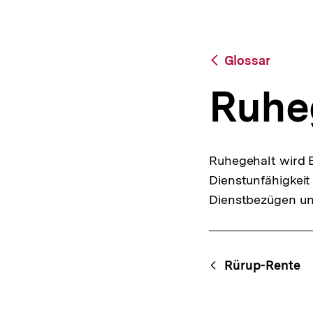
a
t
i
o
Zurück
Glossar
n
zur
Übersicht
Ruhe
Ruhegehalt wird B
Dienstunfähigkeit
Dienstbezügen und
Fussnoten
Content-
Begri
Rürup-Rente
Navigation