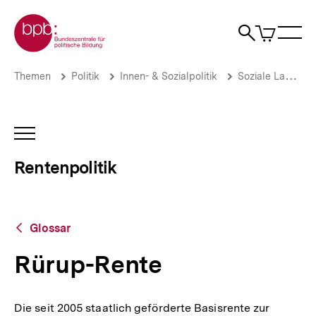
Direkt
Zur Startseite der bpb
zum
0
Artikel
Sho
Seiteninhalt
im
Naviga
Suche
springen
War
öffne
öffnen
öff
Pfadnavigation
Rürup-
Brotkrümelnavigation
Themen
Politik
Innen- & Sozialpolitik
Soziale Lage
Rente
|
Rentenpolitik
|
INHALTSNAVIGATION
bpb.de
ÖFFNEN
Rentenpolitik
Zurück
Glossar
zur
Übersicht
Rürup-Rente
Die seit 2005 staatlich geförderte Basisrente zur