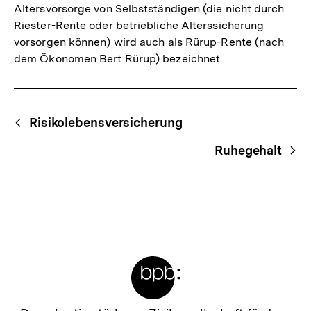
Altersvorsorge von Selbstständigen (die nicht durch
Riester-Rente oder betriebliche Alterssicherung
vorsorgen können) wird auch als Rürup-Rente (nach
dem Ökonomen Bert Rürup) bezeichnet.
Fussnoten
Begriffsnavigation
Content-
Risikolebensversicherung
Navigation
Ruhegehalt
Meta-
Links