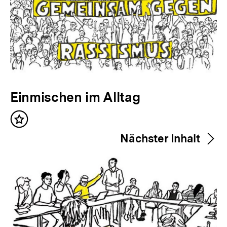
V
Einmischen im Alltag
o
Inhalt
r
merken
Nächster Inhalt
h
e
r
i
g
e