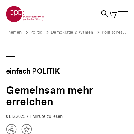
Direkt
Zur Startseite der bpb
zum
0
Artikel
Sho
Seiteninhalt
im
Naviga
Suche
springen
War
öffne
öffnen
öff
Pfadnavigation
Gemeinsam
Brotkrümelnavigation
Themen
Politik
Demokratie & Wahlen
Politisches System
mehr
erreichen
|
einfach
INHALTSNAVIGATION
POLITIK
ÖFFNEN
|
einfach POLITIK
bpb.de
Gemeinsam mehr
erreichen
01.12.2025
/ 1 Minute zu lesen
Teilen
Inhalt