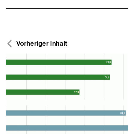
Weitere
Content-
Vorheriger Inhalt
Navigation
Inhalte