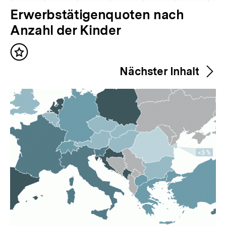
V
Erwerbstätigenquoten nach
o
Anzahl der Kinder
r
Inhalt
h
merken
Nächster Inhalt
e
r
i
g
e
r
I
n
h
a