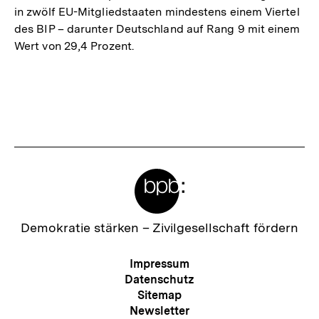
in zwölf EU-Mitgliedstaaten mindestens einem Viertel
des BIP – darunter Deutschland auf Rang 9 mit einem
Wert von 29,4 Prozent.
Meta-
Links
Zur
Demokratie stärken –
Zivilgesellschaft fördern
Startseite
der
Meta-
Impressum
bpb
Navigation
Datenschutz
Sitemap
Newsletter