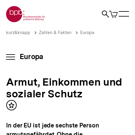
Direkt
Zur Startseite der bpb
zum
0
Artikel
Sho
Seiteninhalt
im
Naviga
Suche
springen
War
öffne
öffnen
öff
Pfadnavigation
Armut,
Brotkrümelnavigation
kurz&knapp
Zahlen & Fakten
Europa
Einkommen
und
sozialer
Schutz
Europa
INHALTSNAVIGATION
|
ÖFFNEN
Europa
|
Armut, Einkommen und
bpb.de
sozialer Schutz
Inhalt
merken
In der EU ist jede sechste Person
armutsgefährdet. Ohne die