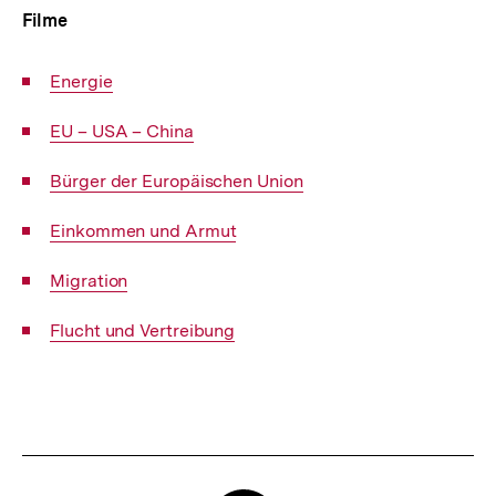
Filme
Interner
Energie
Link:
Interner
EU – USA – China
Link:
Interner
Bürger der Europäischen Union
Link:
Interner
Einkommen und Armut
Link:
Interner
Migration
Link:
Interner
Flucht und Vertreibung
Link:
Fussnoten