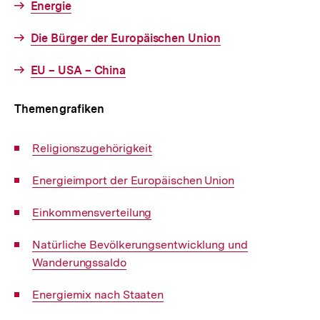
Interner
Energie
Link:
Interner
Die Bürger der Europäischen Union
Link:
Interner
EU – USA – China
Link:
Themengrafiken
Interner
Religionszugehörigkeit
Link:
Interner
Energieimport der Europäischen Union
Link:
Interner
Einkommensverteilung
Link:
Interner
Natürliche Bevölkerungsentwicklung und
Link:
Wanderungssaldo
Interner
Energiemix nach Staaten
Link: