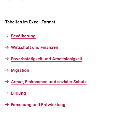
Optionen
merken
anzeigen
Tabellen im Excel-Format
Interner
Bevölkerung
Link:
Interner
Wirtschaft und Finanzen
Link:
Interner
Erwerbstätigkeit und Arbeitslosigkeit
Link:
Interner
Migration
Link:
Interner
Armut, Einkommen und sozialer Schutz
Link:
Interner
Bildung
Link:
Interner
Forschung und Entwicklung
Link: