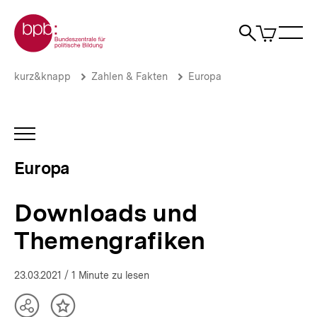
Direkt
Zur Startseite der bpb
zum
0
Artikel
Sho
Seiteninhalt
im
Naviga
Suche
springen
War
öffne
öffnen
öff
Pfadnavigation
Downloads
Brotkrümelnavigation
kurz&knapp
Zahlen & Fakten
Europa
und
Themengrafiken
|
Europa
INHALTSNAVIGATION
|
ÖFFNEN
bpb.de
Europa
Downloads und
Themengrafiken
23.03.2021
/ 1 Minute zu lesen
Teilen
Inhalt