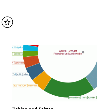
z
Inhalt
merken