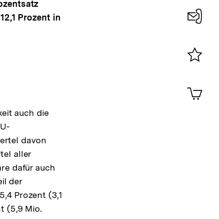
rozentsatz
12,1 Prozent in
Konta
0
Merklist
ansehen
0
Artik
im
Shop-
keit auch die
Warenko
EU-
ansehen
iertel davon
el aller
äre dafür auch
il der
5,4 Prozent (3,1
t (5,9 Mio.