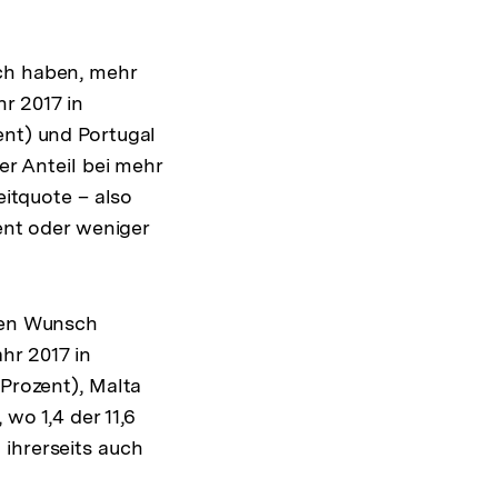
sch haben, mehr
r 2017 in
ent) und Portugal
er Anteil bei mehr
eitquote – also
zent oder weniger
 den Wunsch
hr 2017 in
 Prozent), Malta
wo 1,4 der 11,6
 ihrerseits auch