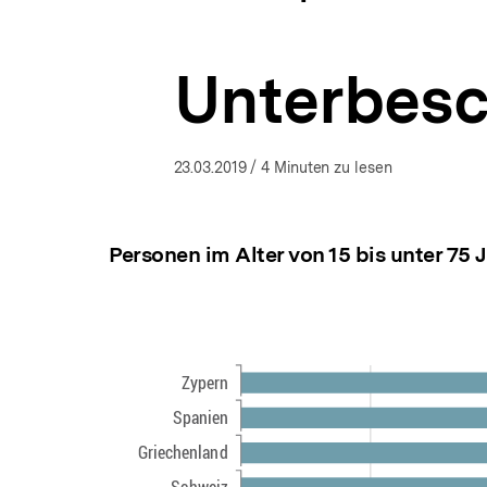
a
ÖFFNEN
t
i
Unterbesc
o
n
23.03.2019
/ 4 Minuten zu lesen
Personen im Alter von 15 bis unter 75