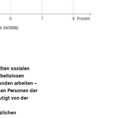
d: 04/2018)
ßten sozialen
beitslosen
tunden arbeiten –
onen Personen der
utigt von der
zlichen