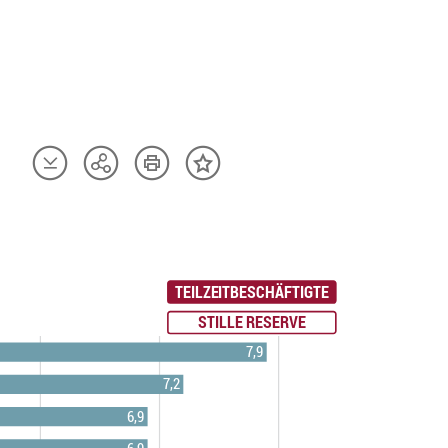
Artikel
Artikel
Teilen
Inhalt
herunterladen
drucken
Optionen
merken
anzeigen