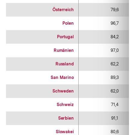
Österreich
79,6
Polen
96,7
Portugal
84,2
Rumänien
97,0
Russland
62,2
San Marino
89,3
Schweden
62,0
Schweiz
71,4
Serbien
91,1
Slowakei
80,6