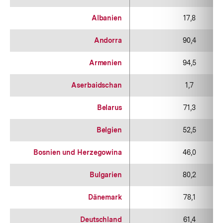
Albanien
17,8
Andorra
90,4
Armenien
94,5
Aserbaidschan
1,7
Belarus
71,3
Belgien
52,5
Bosnien und Herzegowina
46,0
Bulgarien
80,2
Dänemark
78,1
Deutschland
61,4