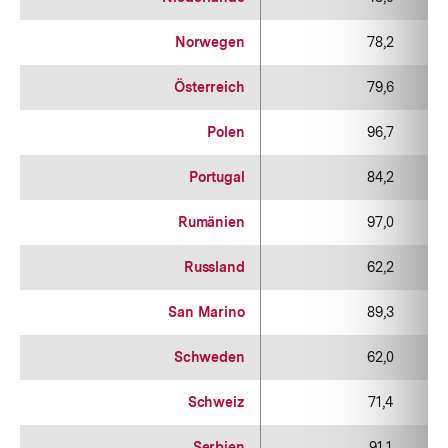
Norwegen
78,2
Österreich
79,6
Polen
96,7
Portugal
84,2
Rumänien
97,0
Russland
62,2
San Marino
89,3
Schweden
62,0
Schweiz
71,4
Serbien
91,1