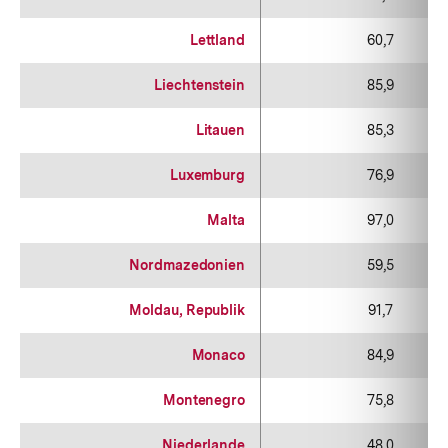
Lettland
60,7
Liechtenstein
85,9
Litauen
85,3
Luxemburg
76,9
Malta
97,0
Nordmazedonien
59,5
Moldau, Republik
91,7
Monaco
84,9
Montenegro
75,8
Niederlande
48,0