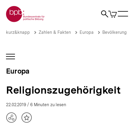
Direkt
Zur Startseite der bpb
zum
0
Artikel
Sho
Seiteninhalt
im
Naviga
Suche
springen
War
öffne
öffnen
öff
Pfadnavigation
Religionszugehörigkeit
Brotkrümelnavigation
kurz&knapp
Zahlen & Fakten
Europa
Bevölkerung
|
Europa
|
bpb.de
INHALTSNAVIGATION
ÖFFNEN
Europa
Religionszugehörigkeit
22.02.2019
/ 6 Minuten zu lesen
Teilen
Inhalt
Optionen
merken
anzeigen