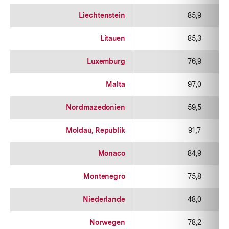
Liechtenstein
85,9
Litauen
85,3
Luxemburg
76,9
Malta
97,0
Nordmazedonien
59,5
Moldau, Republik
91,7
Monaco
84,9
Montenegro
75,8
Niederlande
48,0
Norwegen
78,2