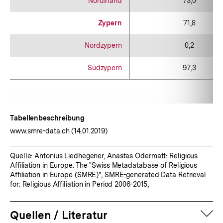
Nordirland
73,0
Zypern
71,8
Nordzypern
0,2
Südzypern
97,3
Tabellenbeschreibung
www.smre-data.ch (14.01.2019)
Quelle: Antonius Liedhegener, Anastas Odermatt: Religious
Affiliation in Europe. The "Swiss Metadatabase of Religious
Affiliation in Europe (SMRE)", SMRE-generated Data Retrieval
for: Religious Affiliation in Period 2006-2015,
auf
Quellen / Literatur