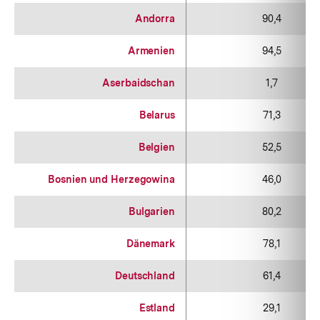
Andorra
90,4
Armenien
94,5
Aserbaidschan
1,7
Belarus
71,3
Belgien
52,5
Bosnien und Herzegowina
46,0
Bulgarien
80,2
Dänemark
78,1
Deutschland
61,4
Estland
29,1