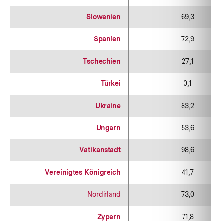
Slowenien
69,3
Spanien
72,9
Tschechien
27,1
Türkei
0,1
Ukraine
83,2
Ungarn
53,6
Vatikanstadt
98,6
Vereinigtes Königreich
41,7
Nordirland
73,0
Zypern
71,8