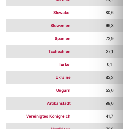
Slowakei
80,6
Slowenien
69,3
Spanien
72,9
Tschechien
27,1
Türkei
0,1
Ukraine
83,2
Ungarn
53,6
Vatikanstadt
98,6
Vereinigtes Königreich
41,7