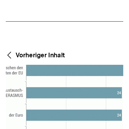
Weitere
Content-
Vorheriger Inhalt
Navigation
Inhalte