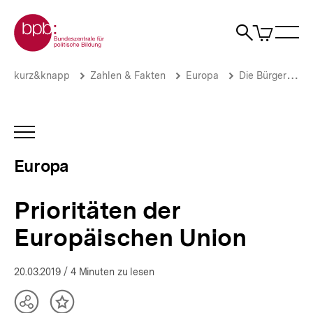
Direkt
Zur Startseite der bpb
zum
0
Artikel
Sho
Seiteninhalt
im
Naviga
Suche
springen
War
öffne
öffnen
öff
Pfadnavigation
Prioritäten
Brotkrümelnavigation
kurz&knapp
Zahlen & Fakten
Europa
Die Bürger der Europäischen Union
der
Europäischen
Union
|
INHALTSNAVIGATION
Europa
ÖFFNEN
|
Europa
bpb.de
Prioritäten der
Europäischen Union
20.03.2019
/ 4 Minuten zu lesen
Teilen
Inhalt