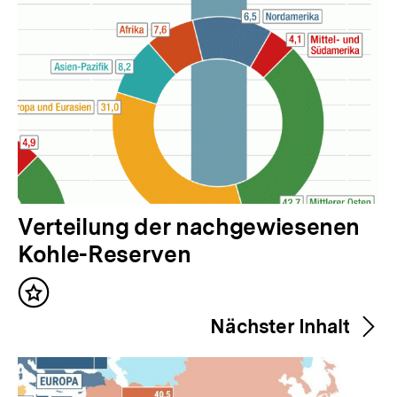
V
Verteilung der nachgewiesenen
o
Kohle-Reserven
r
Inhalt
h
merken
Nächster Inhalt
e
r
i