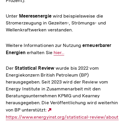
Prozent).
Unter
Meeresenergie
wird beispielsweise die
Stromerzeugung in Gezeiten-, Strömungs- und
Wellenkraftwerken verstanden.
Weitere Informationen zur Nutzung
erneuerbarer
Energien
erhalten Sie
Interner
hier...
Link:
Der
Statistical Review
wurde bis 2022 vom
Energiekonzern British Petroleum (BP)
herausgegeben. Seit 2023 wird der Review vom
Energy Institute in Zusammenarbeit mit den
Beratungsunternehmen KPMG und Kearney
herausgegeben. Die Veröffentlichung wird weiterhin
von BP unterstützt:
Externer
https://www.energyinst.org/statistical-review/about
Link: