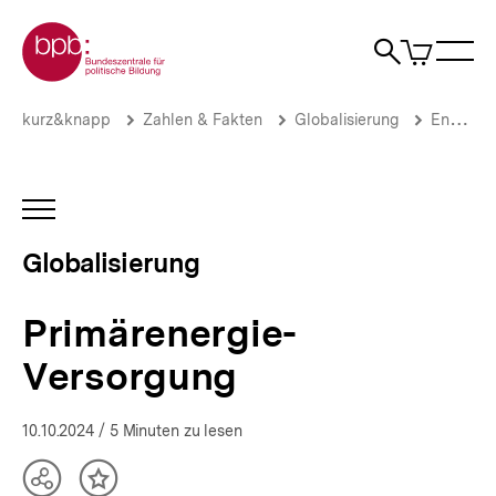
Direkt
Zur Startseite der bpb
zum
0
Artikel
Sho
Seiteninhalt
im
Naviga
Suche
springen
War
öffne
öffnen
öff
Pfadnavigation
Primärenergie-
Brotkrümelnavigation
kurz&knapp
Zahlen & Fakten
Globalisierung
Energie
Versorgung
|
Globalisierung
|
INHALTSNAVIGATION
bpb.de
ÖFFNEN
Globalisierung
Primärenergie-
Versorgung
10.10.2024
/ 5 Minuten zu lesen
Teilen
Inhalt