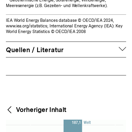
Meeresenergie (z.B. Gezeiten- und Wellenkraftwerke).
IEA World Energy Balances database © OECD/IEA 2024,
www.iea.org/statistics; International Energy Agency (IEA): Key
World Energy Statistics © OECD/IEA 2008
auf
Quellen / Literatur
Fussnoten
Weitere
Content-
Vorheriger Inhalt
Navigation
Inhalte