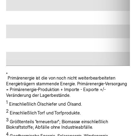
Fußnote:
*
Primärenergie ist die von noch nicht weiterbearbeiteten
Energieträgern stammende Energie. Primärenergie-Versorgung
= Primärenergie-Produktion + Importe - Exporte +/-
Veränderung der Lagerbestände.
Fußnote:
1
Einschließlich Ölschiefer und Ölsand.
Fußnote:
2
Einschließlich Torf und Torfprodukte.
Fußnote:
3
Größtenteils "erneuerbar"; Biomasse einschließlich
Biokraftstoffe; Abfälle ohne Industrieabfälle.
Fußnote:
4
Geothermische Energie, Solarenergie, Windenergie,