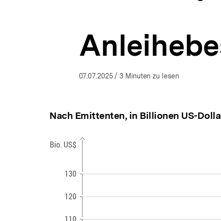
a
ÖFFNEN
t
i
Anleihebe
o
n
07.07.2025
/ 3 Minuten zu lesen
Nach Emittenten, in Billionen US-Dollar