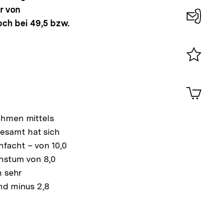
r von
och bei 49,5 bzw.
Konta
0
Merklist
ansehen
0
Artik
im
Shop-
ehmen mittels
Warenko
ansehen
esamt hat sich
facht – von 10,0
chstum von 8,0
n sehr
nd minus 2,8