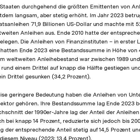
e Staaten durchgehend die größten Emittenten von Anl
eitdem langsam, aber stetig erhöht. Im Jahr 2023 betr
atsanleihen 71,9 Billionen US-Dollar und machte mit 5
ltweiten Anleihen aus. Ende 2010 hatte der entsprech
gelegen. Die Anleihen von Finanzinstituten – in erster 
 hatten Ende 2023 eine Bestandssumme in Höhe von 4
l am weltweiten Anleihebestand war zwischen 1989 un
 rund einem Drittel auf knapp die Hälfte gestiegen und
ein Drittel gesunken (34,2 Prozent).
eise geringere Bedeutung haben die Anleihen von Unt
ektor gehören. Ihre Bestandssumme lag Ende 2023 bei
chschnitt der 1990er-Jahre lag der Anteil der Anleihen
bei knapp 14 Prozent, reduzierte sich jedoch bis 2008
eg der entsprechende Anteil stetig auf 14,5 Prozent un
diesem Niveau (2023: 13,4 Prozent).