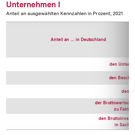
Unternehmen I
Anteil an ausgewählten Kennzahlen in Prozent, 2021
Anteil an … in Deutschland
den Untern
den Beschäf
dem U
der Bruttowertsch
zu Faktor
den Bruttoinvesti
in Sachan