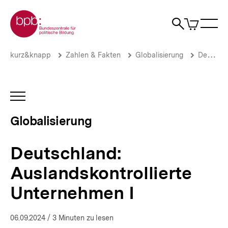
Direkt
Zur Startseite der bpb
zum
0
Artikel
Sho
Seiteninhalt
im
Naviga
Suche
springen
War
öffne
öffnen
öff
Pfadnavigation
Deutschland:
Brotkrümelnavigation
kurz&knapp
Zahlen & Fakten
Globalisierung
Deutschland und die Weltwirtschaft
Auslandskontrollierte
Unternehmen
I
|
INHALTSNAVIGATION
Globalisierung
ÖFFNEN
|
Globalisierung
bpb.de
Deutschland:
Auslandskontrollierte
Unternehmen I
06.09.2024
/ 3 Minuten zu lesen