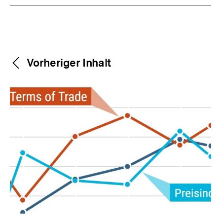
Weitere
Content-
Vorheriger Inhalt
Navigation
Inhalte