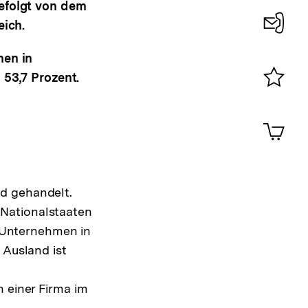
efolgt von dem
eich.
Konta
men in
0
 53,7 Prozent.
Merklist
ansehen
0
Artik
im
Shop-
Warenko
ansehen
d gehandelt.
 Nationalstaaten
n Unternehmen in
 Ausland ist
n einer Firma im