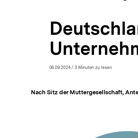
a
ÖFFNEN
t
i
Deutschla
o
n
Unternehm
06.09.2024
/ 3 Minuten zu lesen
Nach Sitz der Muttergesellschaft, Ant