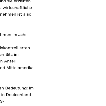
und sie erzielten
e wirtschaftliche
rnehmen ist also
ehmen im Jahr
skontrollierten
n Sitz im
n Anteil
und Mittelamerika
ten Bedeutung: Im
 in Deutschland
US-