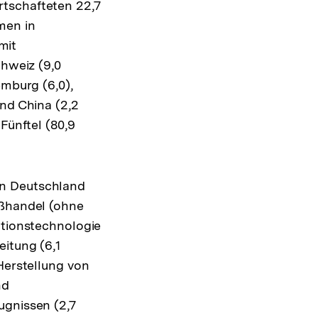
rtschafteten 22,7
men in
mit
chweiz (9,0
emburg (6,0),
und China (2,2
Fünftel (80,9
in Deutschland
oßhandel (ohne
ationstechnologie
eitung (6,1
Herstellung von
nd
ugnissen (2,7