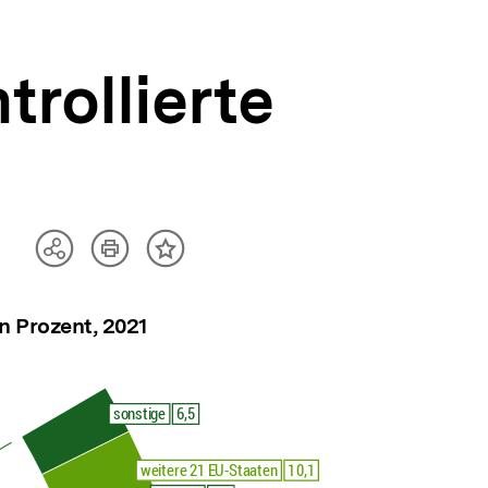
rollierte
Artikel
Teilen
Inhalt
drucken
Optionen
merken
anzeigen
n Prozent, 2021