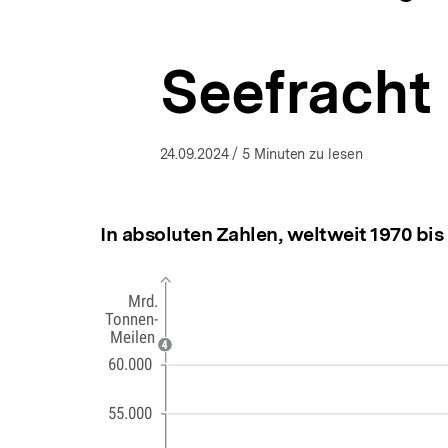
a
ÖFFNEN
t
i
Seefracht
o
n
24.09.2024
/ 5 Minuten zu lesen
In absoluten Zahlen, weltweit 1970 bis