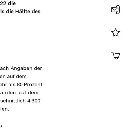
022 die
s die Hälfte des
Konta
0
Merklist
ansehen
0
Artik
im
Shop-
 Nach Angaben der
Warenko
en auf dem
ansehen
hr als 80 Prozent
wurden laut dem
schnittlich 4.900
len.
s