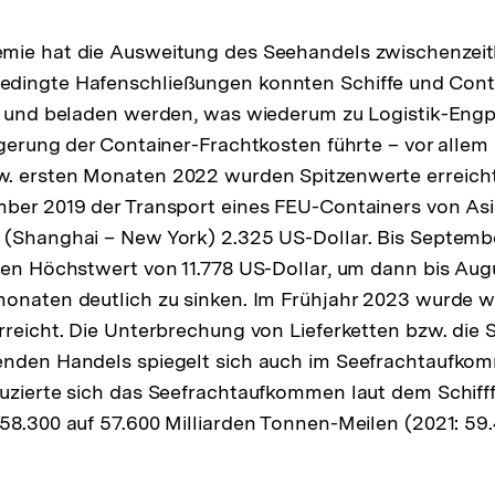
mie hat die Ausweitung des Seehandels zwischenzeitl
dingte Hafenschließungen konnten Schiffe und Conta
t- und beladen werden, was wiederum zu Logistik-Eng
igerung der Container-Frachtkosten führte – vor allem 
. ersten Monaten 2022 wurden Spitzenwerte erreicht.
ber 2019 der Transport eines FEU-Containers von Asi
 (Shanghai – New York) 2.325 US-Dollar. Bis Septemb
nen Höchstwert von 11.778 US-Dollar, um dann bis Aug
onaten deutlich zu sinken. Im Frühjahr 2023 wurde w
rreicht. Die Unterbrechung von Lieferketten bzw. die 
enden Handels spiegelt sich auch im Seefrachtaufko
uzierte sich das Seefrachtaufkommen laut dem Schifff
58.300 auf 57.600 Milliarden Tonnen-Meilen (2021: 59