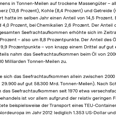
ens in Tonnen-Meilen auf trockene Massengüter – all
nerz (13,6 Prozent), Kohle (8,4 Prozent) und Getreide (
t hatte im selben Jahr einen Anteil von 14,5 Prozent. 
 4,0 Prozent, bei Chemikalien 2,6 Prozent. Der Anteil
esamten Seefrachtaufkommen erhöhte sich im Zeitr
 Prozent – also um 8,8 Prozentpunkte. Der Anteil des Ö
9,9 Prozentpunkte – von knapp einem Drittel auf gut e
teils nahm das Seefrachtaufkommen beim Öl von 200
300 Milliarden Tonnen-Meilen zu.
e sich das Seefrachtaufkommen allein zwischen 2000
 29.900 auf gut 58.300 Mrd. Tonnen-Meilen). Nach Sc
h das Seefrachtaufkommen seit 1970 etwa versechsfac
handels ist vor allem aufgrund der relativ geringen 
tete beispielsweise der Transport eines TEU-Containe
ordeuropa im Jahr 2012 lediglich 1.353 US-Dollar und