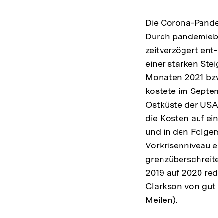
Die Corona-Pande
Durch pandemiebe
zeitverzögert en
einer starken Ste
Monaten 2021 bzw
kostete im Septem
Ostküste der USA
die Kosten auf ei
und in den Folgem
Vorkrisenniveau e
grenzüberschreit
2019 auf 2020 red
Clarkson von gut 
Meilen).