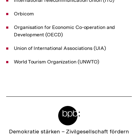
International Telecommunication Union (ITU)
Orbicom
Organisation for Economic Co-operation and
Development (OECD)
Union of International Associations (UIA)
World Tourism Organization (UNWTO)
Fussnoten
Meta-
Links
Zur
Demokratie stärken –
Zivilgesellschaft fördern
Startseite