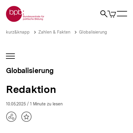
Direkt
Zur Startseite der bpb
zum
0
Artikel
Sho
Seiteninhalt
im
Naviga
Suche
springen
War
öffne
öffnen
öff
Pfadnavigation
Redaktion
Brotkrümelnavigation
kurz&knapp
Zahlen & Fakten
Globalisierung
|
Globalisierung
|
bpb.de
INHALTSNAVIGATION
ÖFFNEN
Globalisierung
Redaktion
10.05.2025
/ 1 Minute zu lesen
Teilen
Inhalt
Optionen
merken
anzeigen