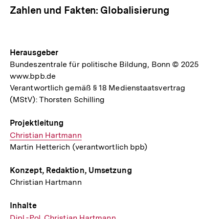
Zahlen und Fakten: Globalisierung
Herausgeber
Bundeszentrale für politische Bildung, Bonn © 2025
www.bpb.de
Verantwortlich gemäß § 18 Medienstaatsvertrag
(MStV): Thorsten Schilling
Projektleitung
E-
Christian Hartmann
Martin Hetterich (verantwortlich bpb)
Mail
Link:
Konzept, Redaktion, Umsetzung
Christian Hartmann
Inhalte
E-
Dipl.-Pol. Christian Hartmann