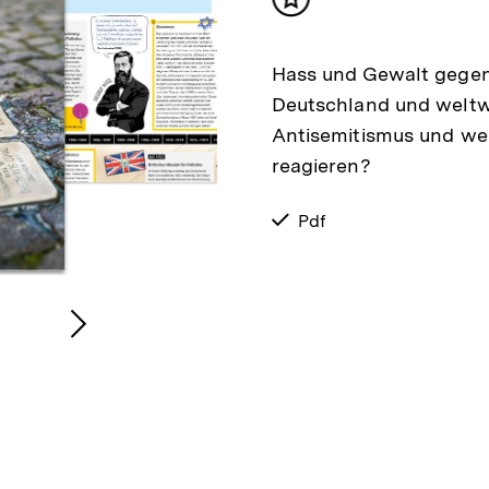
Inhalt
merken
Hass und Gewalt gegen
Deutschland und weltw
Antisemitismus und wel
reagieren?
verfügbar
Pdf
als
Nächsten
inhalt
Inhalt
anzeigen