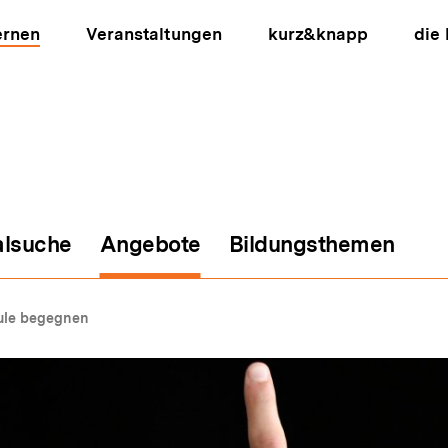
ernen
Veranstaltungen
kurz&knapp
die
alsuche
Angebote
Bildungsthemen
ion
hule begegnen