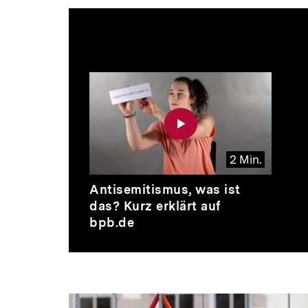
Inhaltskarussell
überspringen
2 Min.
Video
Dauer
Antisemitismus, was ist
2
das? Kurz erklärt auf
Min.
bpb.de
Inhaltskarussell