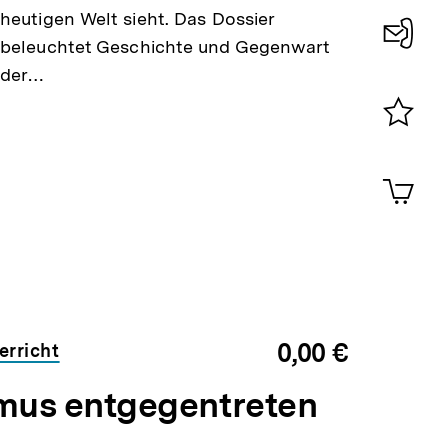
heutigen Welt sieht. Das Dossier
beleuchtet Geschichte und Gegenwart
Konta
der…
0
Merklist
ansehen
0
Artik
im
Shop-
Warenko
ansehen
0,00 €
erricht
mus entgegentreten
Neu
im