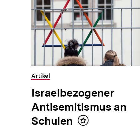
überspringen
Artikel
Israelbezogener
im
Antisemitismus an
nhalt
Schulen
erken
Inhalt
merken
Israel