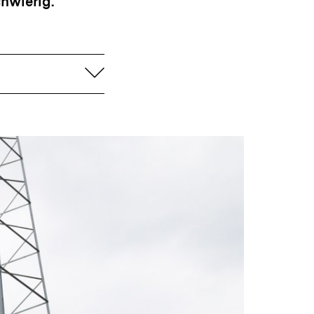
hwierig.
aufklappen