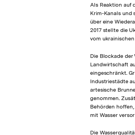
Als Reaktion auf 
Krim-Kanals und s
über eine Wieder
2017 stellte die 
vom ukrainischen
Die Blockade der 
Landwirtschaft au
eingeschränkt. G
Industriestädte a
artesische Brunn
genommen. Zusätz
Behörden hoffen,
mit Wasser verso
Die Wasserqualitä