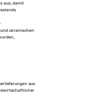
s aus, damit
usslands.
r
n und ukrainischen
wurden,
serlieferungen aus
dwirtschaftlicher