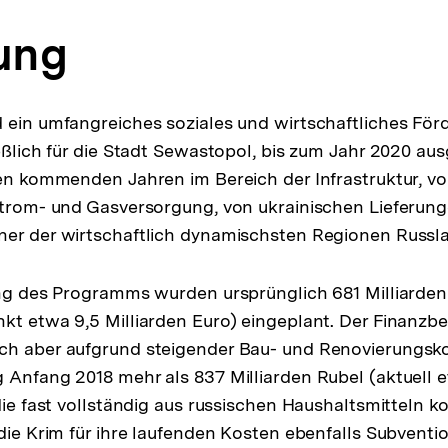
tung
 ein umfangreiches soziales und wirtschaftliches Fö
eßlich für die Stadt Sewastopol, bis zum Jahr 2020 aus
den kommenden Jahren im Bereich der Infrastruktur, vo
 Strom- und Gasversorgung, von ukrainischen Lieferu
ner der wirtschaftlich dynamischsten Regionen Russl
ung des Programms wurden ursprünglich 681 Milliarde
kt etwa 9,5 Milliarden Euro) eingeplant. Der Finanzbe
ch aber aufgrund steigender Bau- und Renovierungsko
 Anfang 2018 mehr als 837 Milliarden Rubel (aktuell e
 die fast vollständig aus russischen Haushaltsmitteln 
 die Krim für ihre laufenden Kosten ebenfalls Subvent