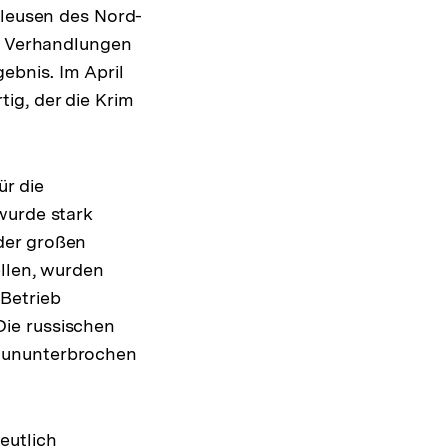
hleusen des Nord-
n. Verhandlungen
ebnis. Im April
ig, der die Krim
ür die
wurde stark
der großen
ellen, wurden
Betrieb
ie russischen
9 ununterbrochen
eutlich