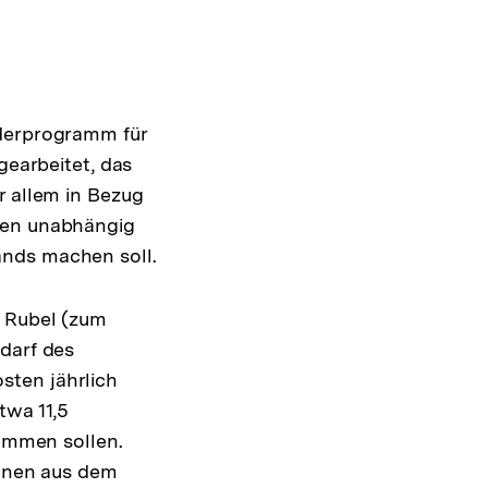
rderprogramm für
gearbeitet, das
r allem in Bezug
ngen unabhängig
ands machen soll.
n Rubel (zum
darf des
sten jährlich
twa 11,5
kommen sollen.
ionen aus dem