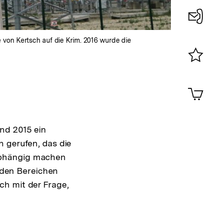
Konta
von Kertsch auf die Krim. 2016 wurde die
0
Merklist
ansehen
0
Artik
im
Shop-
Warenko
nd 2015 ein
ansehen
n gerufen, das die
abhängig machen
n den Bereichen
ch mit der Frage,