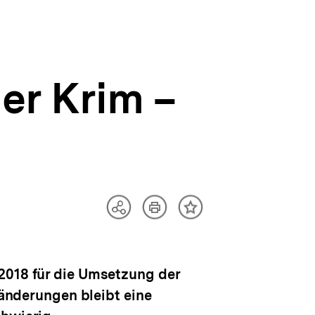
der Krim –
Artikel
Teilen
Inhalt
drucken
Optionen
merken
anzeigen
 2018 für die Umsetzung der
ränderungen bleibt eine