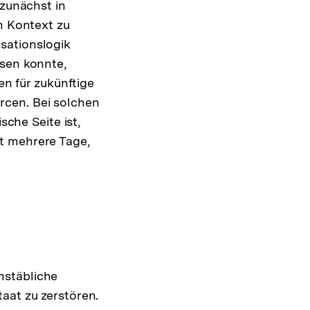
 zunächst in
m Kontext zu
sationslogik
ssen konnte,
en für zukünftige
rcen. Bei solchen
sche Seite ist,
t mehrere Tage,
hstäbliche
aat zu zerstören.