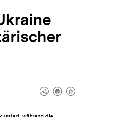
Ukraine
tärischer
Artikel
Teilen
Inhalt
drucken
Optionen
merken
anzeigen
okussiert, während die