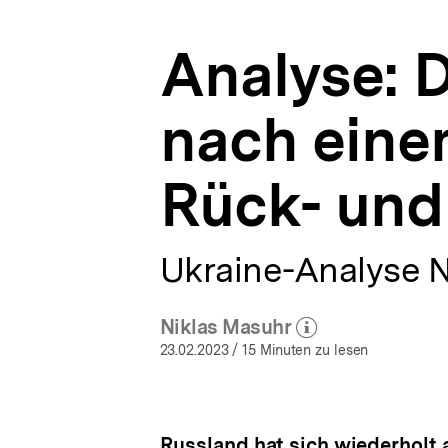
militärischer
a
Rück-
t
und
Analyse: D
i
Ausblick
o
|
n
Ukraine-
nach einem
Analysen
|
bpb.de
Rück- und
Ukraine-Analyse N
Niklas Masuhr
(Mehr zum Autor)
öffnen
23.02.2023
/ 15 Minuten zu lesen
Russland hat sich wiederholt a