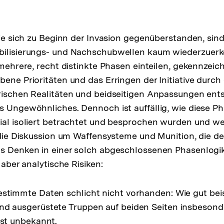
 die sich zu Beginn der Invasion gegenüberstanden, sin
bilisierungs- und Nachschubwellen kaum wiederzuerk
n mehrere, recht distinkte Phasen einteilen, gekennzeic
ene Prioritäten und das Erringen der Initiative durch 
ärischen Realitäten und beidseitigen Anpassungen en
s Ungewöhnliches. Dennoch ist auffällig, wie diese P
ial isoliert betrachtet und besprochen wurden und we
t die Diskussion um Waffensysteme und Munition, die der
s Denken in einer solch abgeschlossenen Phasenlogik
t aber analytische Risiken:
estimmte Daten schlicht nicht vorhanden: Wie gut bei
nd ausgerüstete Truppen auf beiden Seiten insbesond
ist unbekannt.