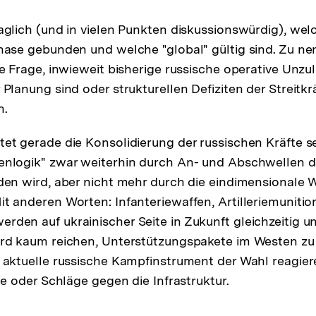
raglich (und in vielen Punkten diskussionswürdig), we
Phase gebunden und welche "global" gültig sind. Zu n
ie Frage, inwieweit bisherige russische operative Unzu
 Planung sind oder strukturellen Defiziten der Streitk
n.
tet gerade die Konsolidierung der russischen Kräfte s
enlogik" zwar weiterhin durch An- und Abschwellen de
rden wird, aber nicht mehr durch die eindimensionale W
it anderen Worten: Infanteriewaffen, Artilleriemunitio
rden auf ukrainischer Seite in Zukunft gleichzeitig u
ird kaum reichen, Unterstützungspakete im Westen zu
s aktuelle russische Kampfinstrument der Wahl reagier
rie oder Schläge gegen die Infrastruktur.