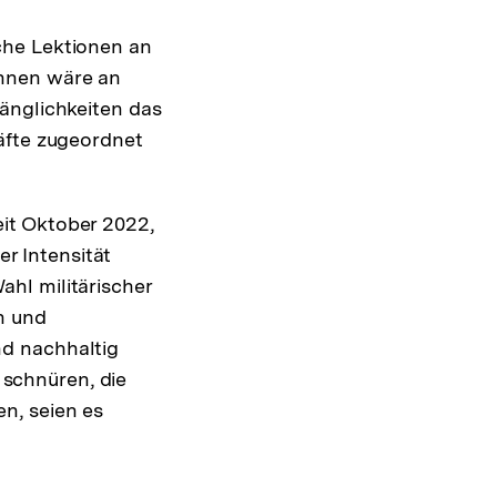
lche Lektionen an
ennen wäre an
länglichkeiten das
räfte zugeordnet
eit Oktober 2022,
r Intensität
ahl militärischer
n und
nd nachhaltig
 schnüren, die
en, seien es