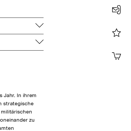
Konta
aufklappen
0
aufklappen
Merklist
ansehen
0
Artik
im
Shop-
Warenko
ansehen
s Jahr. In ihrem
h strategische
 militärischen
voneinander zu
samten