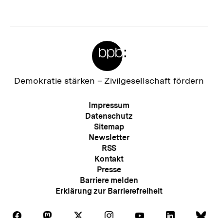
t
e
r
Meta-
I
Links
n
h
Zur
Demokratie stärken –
Zivilgesellschaft fördern
Startseite
a
der
Meta-
Impressum
l
bpb
Navigation
Datenschutz
t
Sitemap
Newsletter
:
RSS
Kontakt
Presse
Barriere melden
Erklärung zur Barrierefreiheit
Auf
Auf
Auf
Auf
Auf
Auf
Au