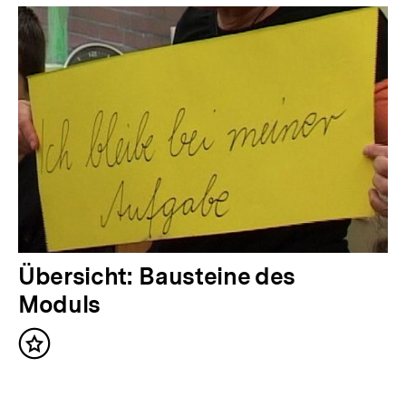
r
i
g
e
r
I
n
h
a
l
N
Übersicht: Bausteine des
t
ä
Moduls
:
c
Inhalt
h
merken
s