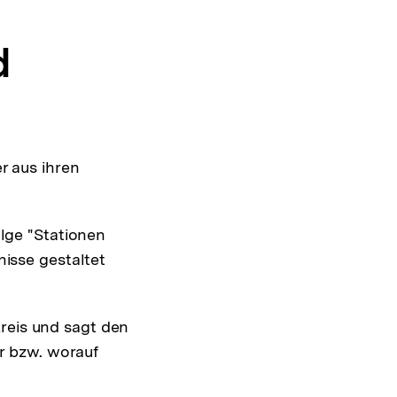
d
r aus ihren
lge "Stationen
isse gestaltet
Kreis und sagt den
ar bzw. worauf