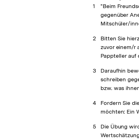
"Beim Freundsc
gegenüber Ane
Mitschüler/inn
Bitten Sie hier
zuvor einem/r 
Pappteller auf
Daraufhin bewe
schreiben gege
bzw. was ihnen
Fordern Sie die
möchten: Ein W
Die Übung wird
Wertschätzung