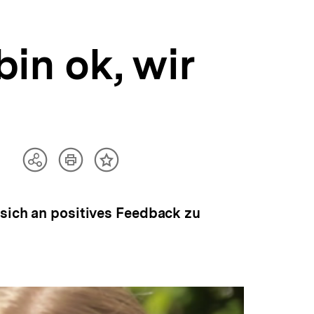
bin ok, wir
Artikel
Teilen
Inhalt
drucken
Optionen
merken
anzeigen
 sich an positives Feedback zu