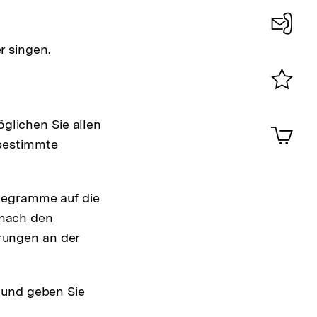
Konta
r singen.
0
Merklist
ansehen
0
glichen Sie allen
Artik
im
 bestimmte
Shop-
Warenko
ansehen
elegramme auf die
 nach den
rungen an der
n und geben Sie