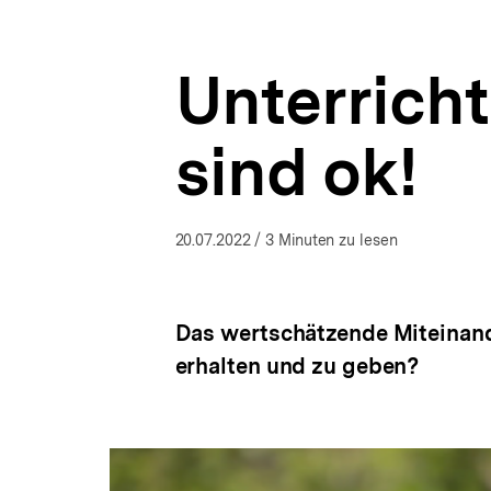
|
a
ÖFFNEN
VorBild
t
–
i
Politische
Unterrichts
o
Bildung
n
für
Förderschulen
sind ok!
und
inklusive
Schulen
|
bpb.de
20.07.2022
/ 3 Minuten zu lesen
Das wertschätzende Miteinande
erhalten und zu geben?