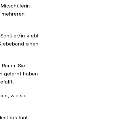
 Mitschülerin
i mehreren
 Schüler/in klebt
 Klebeband einen
 Raum. Sie
en gelernt haben
fällt.
ben, wie sie
destens fünf