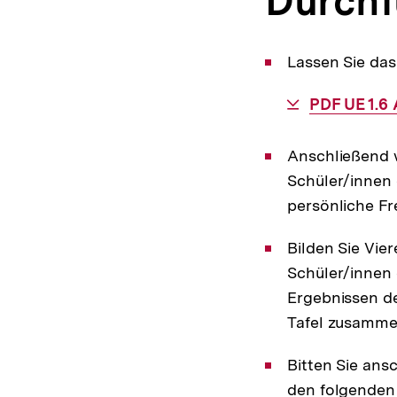
Durchf
Lassen Sie das
Interner
PDF UE 1.6 
Link:
Anschließend w
Schüler/innen 
persönliche F
Bilden Sie Vie
Schüler/innen
Ergebnissen de
Tafel zusamme
Bitten Sie ans
den folgenden 