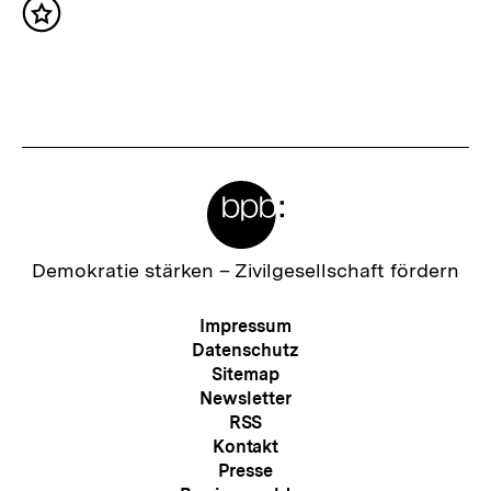
Inhalt
h
merken
s
t
e
r
Meta-
I
Links
n
h
Zur
Demokratie stärken –
Zivilgesellschaft fördern
Startseite
a
der
Meta-
Impressum
l
bpb
Navigation
Datenschutz
t
Sitemap
Newsletter
:
RSS
Kontakt
Presse