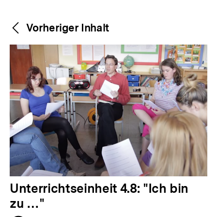
Weitere
Content-
Vorheriger Inhalt
Navigation
Inhalte
V
Unterrichtseinheit 4.8: "Ich bin
o
zu …"