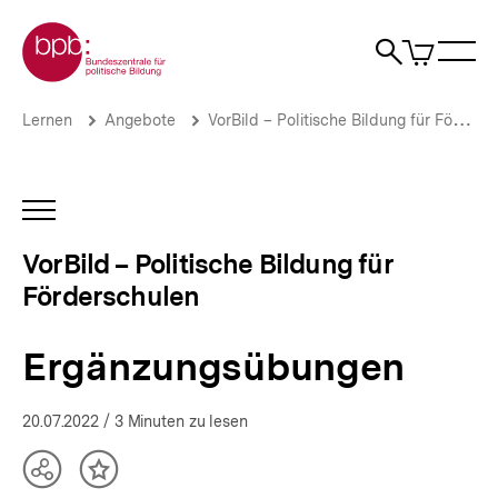
Direkt
Zur Startseite der bpb
zum
0
Artikel
Sho
Seiteninhalt
im
Naviga
Suche
springen
War
öffne
öffnen
öff
Pfadnavigation
Ergänzungsübungen
Brotkrümelnavigation
Lernen
Angebote
VorBild – Politische Bildung für Förderschulen
|
VorBild
–
Politische
INHALTSNAVIGATION
Bildung
ÖFFNEN
für
VorBild – Politische Bildung für
Förderschulen
Förderschulen
und
inklusive
Schulen
Ergänzungsübungen
|
bpb.de
20.07.2022
/ 3 Minuten zu lesen
Teilen
Inhalt