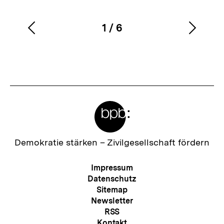
1
/
6
Vorherigen
Nächs
Karussellinhalt
von
Inhalt
Inhalt
anzeigen
anzei
Meta-
Links
Zur
Demokratie stärken –
Zivilgesellschaft fördern
Startseite
der
Meta-
Impressum
bpb
Navigation
Datenschutz
Sitemap
Newsletter
RSS
Kontakt