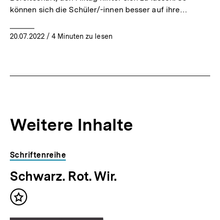
können sich die Schüler/-innen besser auf ihre…
20.07.2022
/ 4 Minuten zu lesen
Weitere Inhalte
Inhaltskarousell
Inhaltskarussell
Schriftenreihe
für
überspringen
Schwarz. Rot. Wir.
weitere
Inhalte
Inhalt
merken