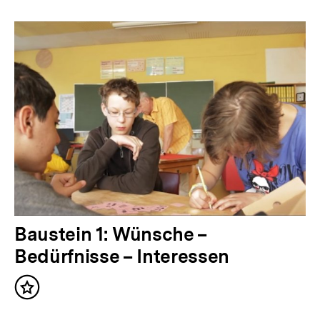
bpb.de
Baustein 1: Wünsche –
Bedürfnisse – Interessen
Inhalt
merken