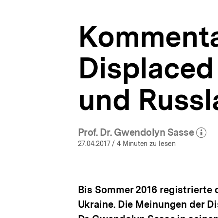
und
a
Russland
t
|
Kommentar
i
Ukraine-
o
Analysen
n
|
Displaced 
bpb.de
und Russl
Prof. Dr. Gwendolyn Sasse
(Mehr zum Autor
öffne
27.04.2017
/ 4 Minuten zu lesen
Bis Sommer 2016 registrierte d
Ukraine. Die Meinungen der Di