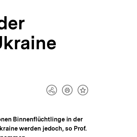
der
Ukraine
Artikel
Teilen
Inhalt
drucken
Optionen
merken
anzeigen
onen Binnenflüchtlinge in der
raine werden jedoch, so Prof.