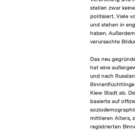
stellen zwar keine
politisiert. Viele
und stehen in en
haben. Außerdem s
verursachte Bildu
Das neu gegründet
hat eine außergew
und nach Russlan
Binnenflüchtling
Kiew Stadt ab. D
basierte auf offi
soziodemographisc
mittleren Alters, 
registrierten Bin