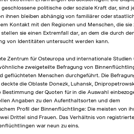
 geschlossene politische oder soziale Kraft dar, sind 
 von ihnen bleiben abhängig von familiärer oder staatli
gem Kontakt mit den Regionen und Menschen, die sie
tellen sie einen Extremfall dar, an dem die durch de
ng von Identitäten untersucht werden kann.
e Zentrum für Osteuropa und internationale Studien (
öhnliche zweigeteilte Befragung von Binnenflüchtlin
d geflüchteten Menschen durchgeführt. Die Befragun
e deckte die Oblaste Donezk, Luhansk, Dnipropetrowsk
ie Bestimmung der Quoten für in die Auswahl einbezo
ziellen Angaben zu den Aufenthaltsorten und dem
hem Profil der Binnenflüchtlinge: Die meisten von ih
zwei Drittel sind Frauen. Das Verhältnis von registriert
nenflüchtlingen war neun zu eins.