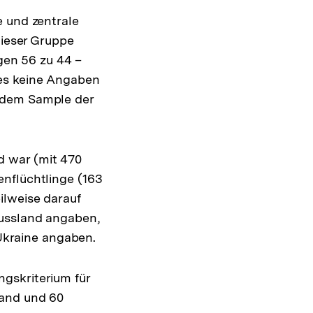
e und zentrale
dieser Gruppe
ngen 56 zu 44 –
 es keine Angaben
h dem Sample der
d war (mit 470
nflüchtlinge (163
ilweise darauf
Russland angaben,
 Ukraine angaben.
gskriterium für
land und 60