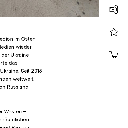
Konta
0
Region im Osten
Merklist
Medien wieder
ansehen
0
Artik
 der Ukraine
im
rte das
Shop-
Warenko
 Ukraine. Seit 2015
ansehen
ngen weltweit.
ach Russland
er Westen –
r räumlichen
laced Persons