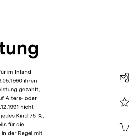
stung
für im Inland
.05.1990 ihren
Konta
eistung gezahlt,
0
f Alters- oder
12.1991 nicht
Merklist
 jedes Kind 75 %,
ansehen
0
Artik
ls für die
im
in der Regel mit
Shop-