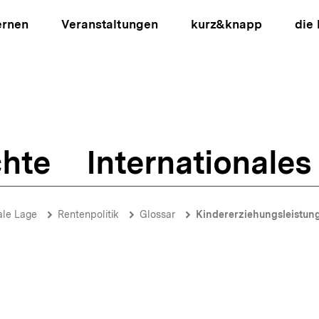
ernen
Veranstaltungen
kurz&knapp
die
hte
Internationales
ion
ale Lage
Rentenpolitik
Glossar
Kindererziehungsleistun