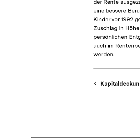
der Rente ausgeza
eine bessere Berü
Kinder vor 1992 g
Zuschlag in Höhe
persönlichen Entg
auch im Rentenbes
werden.
Fussnoten
Content-
Begri
Kapitaldeckun
Navigation