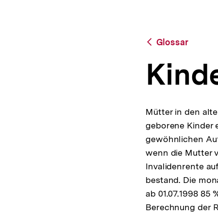
a
t
i
o
Zurück
Glossar
n
zur
Übersicht
Kind
Mütter in den alt
geborene Kinder e
gewöhnlichen Aufe
wenn die Mutter v
Invalidenrente au
bestand. Die mona
ab 01.07.1998 85 %
Berechnung der R