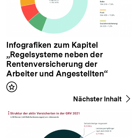
V
Infografiken zum Kapitel
o
„Regelsysteme neben der
r
Rentenversicherung der
h
Arbeiter und Angestellten“
e
Inhalt
r
merken
Nächster Inhalt
i
g
e
r