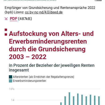
Empfänger von Grundsicherung und Rentenansprüche 2022
(bpb) Lizenz:
cc by-nc-nd/4.0/deed.de
Als
PDF
herunterladen
(487kB)