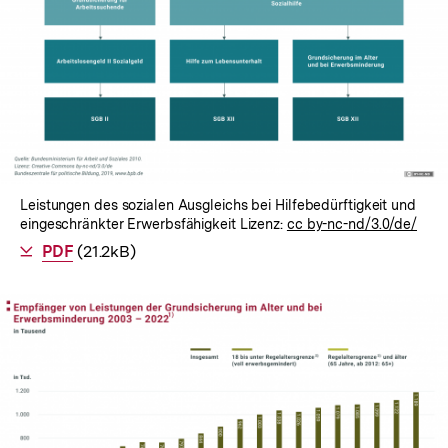
Leistungen des sozialen Ausgleichs bei Hilfebedürftigkeit und
eingeschränkter Erwerbsfähigkeit Lizenz:
cc by-nc-nd/3.0/de/
Als
PDF
herunterladen
(21.2kB)