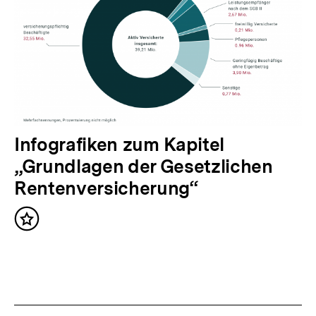
I
n
h
a
l
t
:
N
Infografiken zum Kapitel
ä
„Grundlagen der Gesetzlichen
c
Rentenversicherung“
h
Inhalt
s
merken
t
e
r