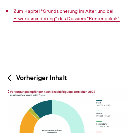
Interner
Zum Kapitel "Grundsicherung im Alter und bei
Link:
Erwerbsminderung" des Dossiers "Rentenpolitik"
Fussnoten
Weitere
Content-
Vorheriger Inhalt
Navigation
Inhalte