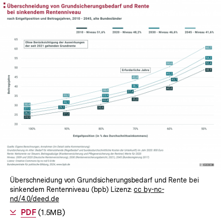
Überschneidung von Grundsicherungsbedarf und Rente bei
sinkendem Rentenniveau (bpb) Lizenz:
cc by-nc-
nd/4.0/deed.de
Als
PDF
herunterladen
(1.5MB)