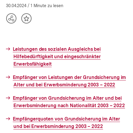
30.04.2024
/ 1 Minute zu lesen
Teilen
Inhalt
Optionen
merken
anzeigen
Interner
Leistungen des sozialen Ausgleichs bei
Link:
Hilfebedürftigkeit und eingeschränkter
Erwerbsfähigkeit
Interner
Empfänger von Leistungen der Grundsicherung im
Link:
Alter und bei Erwerbsminderung 2003 – 2022
Interner
Empfänger von Grundsicherung im Alter und bei
Link:
Erwerbsminderung nach Nationalität 2003 – 2022
Interner
Empfängerquoten von Grundsicherung im Alter
Link:
und bei Erwerbsminderung 2003 – 2022