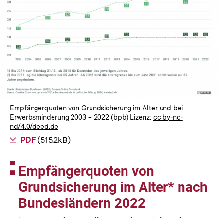
Empfängerquoten von Grundsicherung im Alter und bei
Erwerbsminderung 2003 – 2022 (bpb) Lizenz:
cc by-nc-
nd/4.0/deed.de
Als
PDF
herunterladen
(515.2kB)