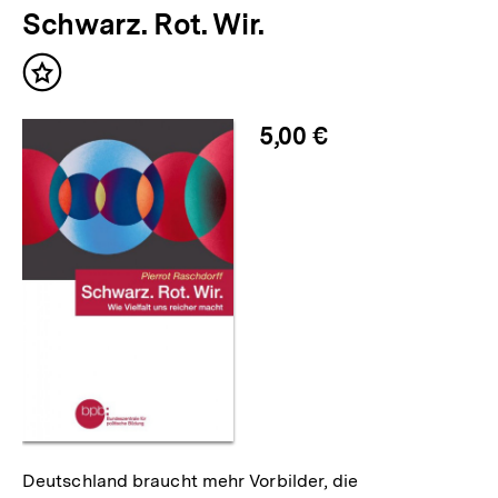
Schwarz. Rot. Wir.
weitere
Inhalte
Inhalt
merken
5,00 €
Deutschland braucht mehr Vorbilder, die