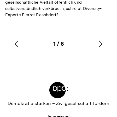
gesellschaftliche Vielfalt öffentlich und
selbstverständlich verkörpern, schreibt Diversity-
Experte Pierrot Raschdorff.
1
/
6
Vorherigen
Nächs
Karussellinhalt
von
Inhalt
Inhalt
anzeigen
anzei
Meta-
Links
Zur
Demokratie stärken –
Zivilgesellschaft fördern
Startseite
der
Meta-
Impressum