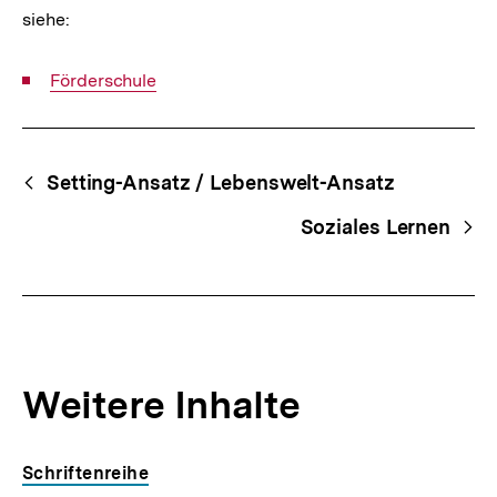
siehe:
Interner
Förderschule
Link:
Fussnoten
Begriffsnavigation
Content-
Setting-Ansatz / Lebenswelt-Ansatz
Navigation
Soziales Lernen
Weitere Inhalte
Inhaltskarousell
Inhaltskarussell
Schriftenreihe
für
überspringen