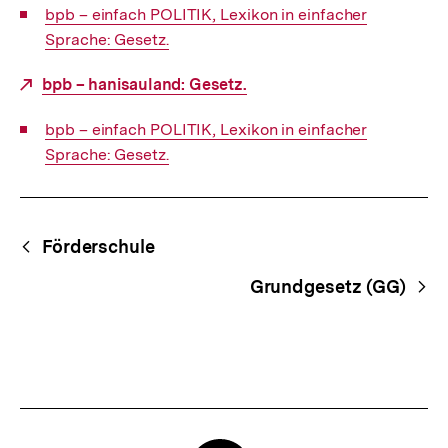
Interner
bpb – einfach POLITIK, Lexikon in einfacher
Link:
Sprache: Gesetz.
Externer
bpb – hanisauland: Gesetz.
Link:
Interner
bpb – einfach POLITIK, Lexikon in einfacher
Link:
Sprache: Gesetz.
Fussnoten
Begriffsnavigation
Content-
Förderschule
Navigation
Grundgesetz (GG)