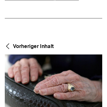
Weitere
Content-
Vorheriger Inhalt
Navigation
Inhalte