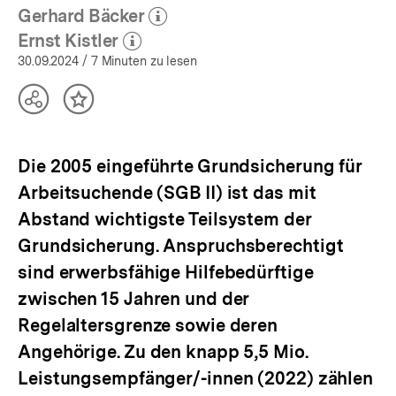
Gerhard Bäcker
(Mehr zum Autor)
öffnen
Ernst Kistler
(Mehr zum Autor)
öffnen
30.09.2024
/ 7 Minuten zu lesen
Teilen
Inhalt
Optionen
merken
anzeigen
Die 2005 eingeführte Grundsicherung für
Arbeitsuchende (SGB II) ist das mit
Abstand wichtigste Teilsystem der
Grundsicherung. Anspruchsberechtigt
sind erwerbsfähige Hilfebedürftige
zwischen 15 Jahren und der
Regelaltersgrenze sowie deren
Angehörige. Zu den knapp 5,5 Mio.
Leistungsempfänger/-innen (2022) zählen