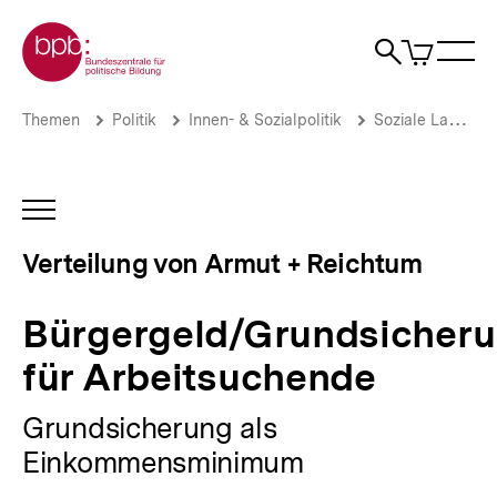
Direkt
Zur Startseite der bpb
zum
0
Artikel
Sho
Seiteninhalt
im
Naviga
Suche
springen
War
öffne
öffnen
öff
Pfadnavigation
Bürgergeld/Grundsicherung
Brotkrümelnavigation
Themen
Politik
Innen- & Sozialpolitik
Soziale Lage
für
Arbeitsuchende
|
Verteilung
INHALTSNAVIGATION
von
ÖFFNEN
Armut
Verteilung von Armut + Reichtum
+
Reichtum
|
Bürgergeld/Grundsicher
bpb.de
für Arbeitsuchende
Grundsicherung als
Einkommensminimum