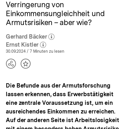
Verringerung von
Einkommensungleichheit und
Armutsrisiken – aber wie?
Gerhard Bäcker
(Mehr zum Autor)
öffnen
Ernst Kistler
(Mehr zum Autor)
öffnen
30.09.2024
/ 7 Minuten zu lesen
Teilen
Inhalt
Optionen
merken
anzeigen
Die Befunde aus der Armutsforschung
lassen erkennen, dass Erwerbstätigkeit
eine zentrale Voraussetzung ist, um ein
ausreichendes Einkommen zu erreichen.
Auf der anderen Seite ist Arbeitslosigkeit
mit einem besonders hohen Armutsrisiko