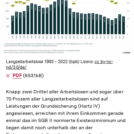
Langzeitarbeitslose 1993 – 2022 (bpb) Lizenz:
cc by-nc-
nd/3.0/de/
Als
PDF
herunterladen
(653.1kB)
Knapp zwei Drittel aller Arbeitslosen und sogar über
70 Prozent aller Langzeitarbeitslosen sind auf
Leistungen der Grundsicherung (Hartz IV)
angewiesen, erreichen mit ihrem Einkommen gerade
einmal das im SGB II normierte Existenzminimum und
liegen damit noch unterhalb der an der