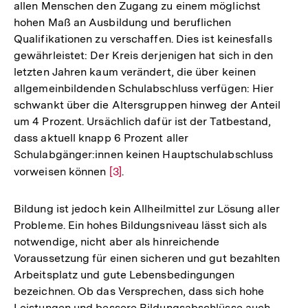
allen Menschen den Zugang zu einem möglichst
hohen Maß an Ausbildung und beruflichen
Qualifikationen zu verschaffen. Dies ist keinesfalls
gewährleistet: Der Kreis derjenigen hat sich in den
letzten Jahren kaum verändert, die über keinen
allgemeinbildenden Schulabschluss verfügen: Hier
schwankt über die Altersgruppen hinweg der Anteil
um 4 Prozent. Ursächlich dafür ist der Tatbestand,
dass aktuell knapp 6 Prozent aller
Schulabgänger:innen keinen Hauptschulabschluss
vorweisen können
Zur
[3]
.
Auflösung
der
Bildung ist jedoch kein Allheilmittel zur Lösung aller
Fußnote
Probleme. Ein hohes Bildungsniveau lässt sich als
notwendige, nicht aber als hinreichende
Voraussetzung für einen sicheren und gut bezahlten
Arbeitsplatz und gute Lebensbedingungen
bezeichnen. Ob das Versprechen, dass sich hohe
Leistungen und bessere Bildungsabschlüsse auch