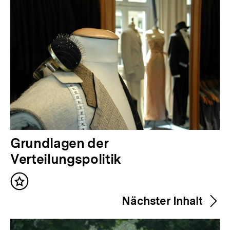
V
Grundlagen der
o
Verteilungspolitik
r
Inhalt
h
merken
Nächster Inhalt
e
r