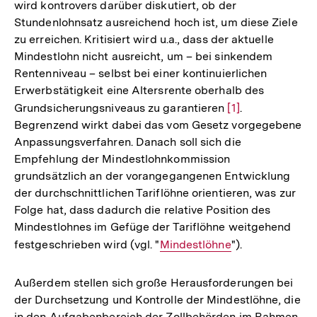
wird kontrovers darüber diskutiert, ob der
Stundenlohnsatz ausreichend hoch ist, um diese Ziele
zu erreichen. Kritisiert wird u.a., dass der aktuelle
Mindestlohn nicht ausreicht, um – bei sinkendem
Rentenniveau – selbst bei einer kontinuierlichen
Erwerbstätigkeit eine Altersrente oberhalb des
Grundsicherungsniveaus zu garantieren
Zur
[1]
.
Begrenzend wirkt dabei das vom Gesetz vorgegebene
Auflösung
Anpassungsverfahren. Danach soll sich die
der
Empfehlung der Mindestlohnkommission
Fußnote
grundsätzlich an der vorangegangenen Entwicklung
der durchschnittlichen Tariflöhne orientieren, was zur
Folge hat, dass dadurch die relative Position des
Mindestlohnes im Gefüge der Tariflöhne weitgehend
festgeschrieben wird (vgl. "
Interner
Mindestlöhne
").
Link:
Außerdem stellen sich große Herausforderungen bei
der Durchsetzung und Kontrolle der Mindestlöhne, die
in den Aufgabenbereich der Zollbehörden im Rahmen