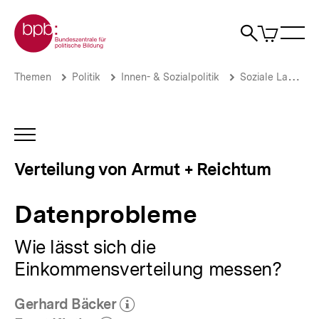
Direkt
Zur Startseite der bpb
zum
0
Artikel
Sho
Seiteninhalt
im
Naviga
Suche
springen
War
öffne
öffnen
öff
Pfadnavigation
Datenprobleme
Brotkrümelnavigation
Themen
Politik
Innen- & Sozialpolitik
Soziale Lage
|
Verteilung
von
Armut
INHALTSNAVIGATION
+
ÖFFNEN
Reichtum
Verteilung von Armut + Reichtum
|
bpb.de
Datenprobleme
Wie lässt sich die
Einkommensverteilung messen?
Gerhard Bäcker
(Mehr zum Autor)