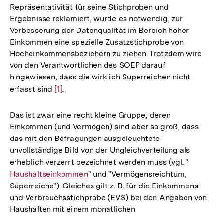
Repräsentativität für seine Stichproben und
Ergebnisse reklamiert, wurde es notwendig, zur
Verbesserung der Datenqualität im Bereich hoher
Einkommen eine spezielle Zusatzstichprobe von
Hocheinkommensbeziehern zu ziehen. Trotzdem wird
von den Verantwortlichen des SOEP darauf
hingewiesen, dass die wirklich Superreichen nicht
erfasst sind
Zur
[1]
.
Auflösung
der
Das ist zwar eine recht kleine Gruppe, deren
Fußnote
Einkommen (und Vermögen) sind aber so groß, dass
das mit den Befragungen ausgeleuchtete
unvollständige Bild von der Ungleichverteilung als
erheblich verzerrt bezeichnet werden muss (vgl. "
Interne
Haushaltseinkommen
" und "Vermögensreichtum,
Link:
Superreiche"). Gleiches gilt z. B. für die Einkommens-
und Verbrauchsstichprobe (EVS) bei den Angaben von
Haushalten mit einem monatlichen