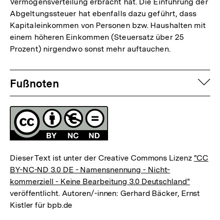
Vermögensverteilung erbracht hat. Die Einführung der
Abgeltungssteuer hat ebenfalls dazu geführt, dass
Kapitaleinkommen von Personen bzw. Haushalten mit
einem höheren Einkommen (Steuersatz über 25
Prozent) nirgendwo sonst mehr auftauchen.
Fussnoten
auf
Fußnoten
Lizenz
Dieser Text ist unter der Creative Commons Lizenz
"CC
BY-NC-ND 3.0 DE - Namensnennung - Nicht-
kommerziell - Keine Bearbeitung 3.0 Deutschland"
veröffentlicht. Autoren/-innen: Gerhard Bäcker, Ernst
Kistler für bpb.de