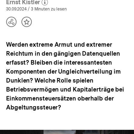
öffnen
Ernst Kistler
(Mehr zum Autor)
öffnen
30.09.2024
/ 3 Minuten zu lesen
Teilen
Inhalt
Optionen
merken
anzeigen
Werden extreme Armut und extremer
Reichtum in den gängigen Datenquellen
erfasst? Bleiben die interessantesten
Komponenten der Ungleichverteilung im
Dunklen? Welche Rolle spielen
Betriebsvermögen und Kapitalerträge bei
Einkommensteuersätzen oberhalb der
Abgeltungssteuer?