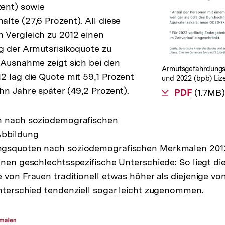
zent) sowie
lte (27,6 Prozent). All diese
 Vergleich zu 2012 einen
g der Armutsrisikoquote zu
 Ausnahme zeigt sich bei den
Armutsgefährdungs
2 lag die Quote mit 59,1 Prozent
und 2022 (bpb) Liz
hn Jahre später (49,2 Prozent).
Als
PDF
herunte
(1.7MB)
n nach soziodemografischen
Abbildung
gsquoten nach soziodemografischen Merkmalen 2012
inen geschlechtsspezifische Unterschiede: So liegt di
 von Frauen traditionell etwas höher als diejenige vo
nterschied tendenziell sogar leicht zugenommen.