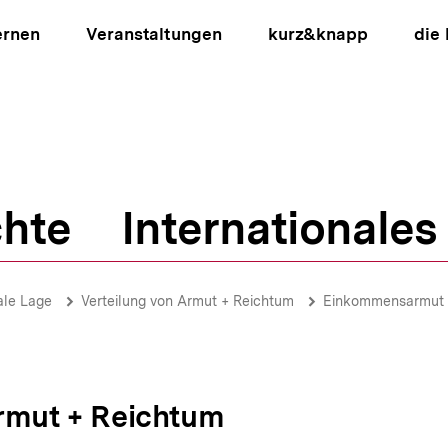
ernen
Veranstaltungen
kurz&knapp
die
hte
Internationales
ion
ale Lage
Verteilung von Armut + Reichtum
Einkommensarmut
Armut + Reichtum