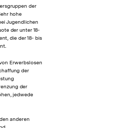
ersgruppen der
Sehr hohe
bei Jugendlichen
te der unter 18-
nt, die der 18- bis
nt.
t von Erwerbslosen
chaffung der
istung
renzung der
höhen, jedwede
i den anderen
und