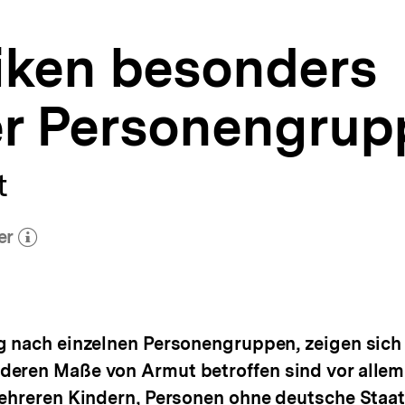
iken besonders
er Personengru
t
er
ehr zum Autor)
öffnen
g nach einzelnen Personengruppen, zeigen sich
deren Maße von Armut betroffen sind vor allem
mehreren Kindern, Personen ohne deutsche Staa