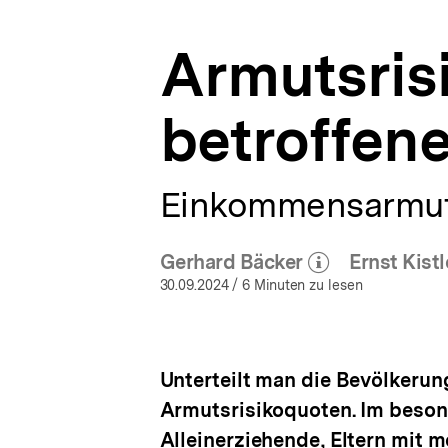
Reichtum
a
|
t
bpb.de
Armutsris
i
o
n
betroffen
Einkommensarmu
Gerhard Bäcker
Ernst Kistl
(Mehr zum Autor)
(M
öffnen
30.09.2024
/ 6 Minuten zu lesen
Unterteilt man die Bevölkerun
Armutsrisikoquoten. Im beson
Alleinerziehende, Eltern mit 