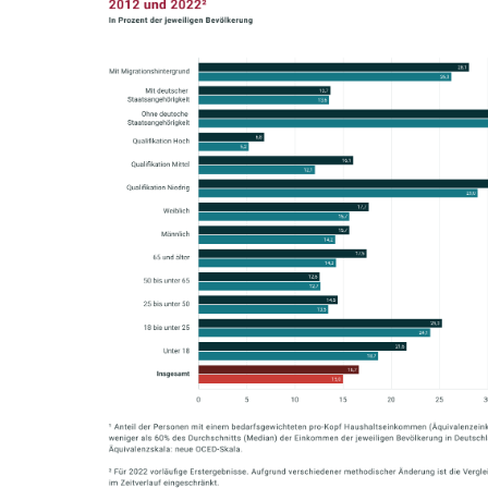
In
Lightbox
öffnen