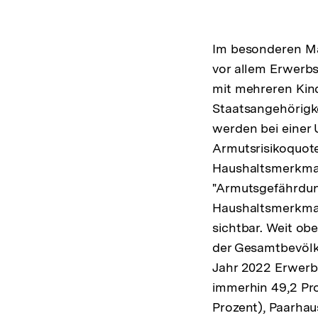
Im besonderen Ma
vor allem Erwerbs
mit mehreren Kin
Staatsangehörigkei
werden bei einer 
Armutsrisikoquot
Haushaltsmerkmal
"Armutsgefährdu
Haushaltsmerkma
sichtbar. Weit ob
der Gesamtbevölke
Jahr 2022 Erwerb
immerhin 49,2 Pro
Prozent), Paarhau