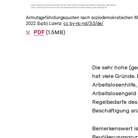
Armutsgefährdungsquoten nach soziodemokratischen M
2022 (bpb) Lizenz:
cc by-nc-nd/3.0/de/
Als
PDF
herunterladen
(1.5MB)
Die sehr hohe (ge
hat viele Gründe.
Arbeitslosenhilfe
Arbeitslosengeld
Regelbedarfe des 
Beschäftigung a
Bemerkenswert ist
Bevölkerungsgrup