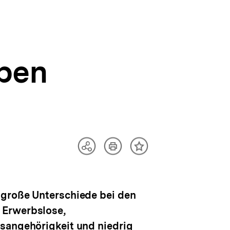
ppen
Artikel
Teilen
Inhalt
drucken
Optionen
merken
anzeigen
 große Unterschiede bei den
 Erwerbslose,
tsangehörigkeit und niedrig