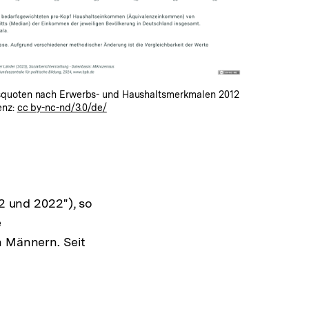
quoten nach Erwerbs- und Haushaltsmerkmalen 2012
enz:
cc by-nc-nd/3.0/de/
rladen
 und 2022"), so
e
n Männern. Seit