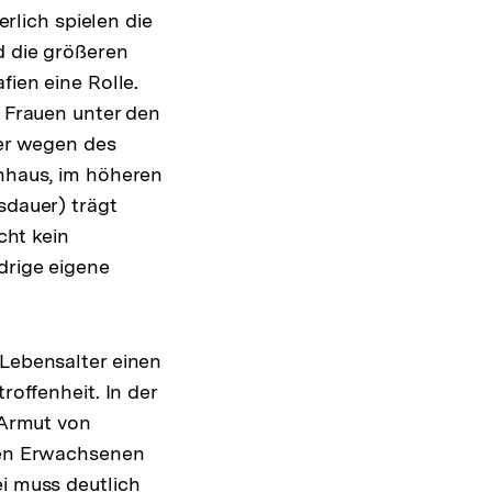
erlich spielen die
d die größeren
ien eine Rolle.
 Frauen unter den
ter wegen des
nhaus, im höheren
sdauer) trägt
cht kein
drige eigene
Lebensalter einen
roffenheit. In der
 Armut von
gen Erwachsenen
i muss deutlich