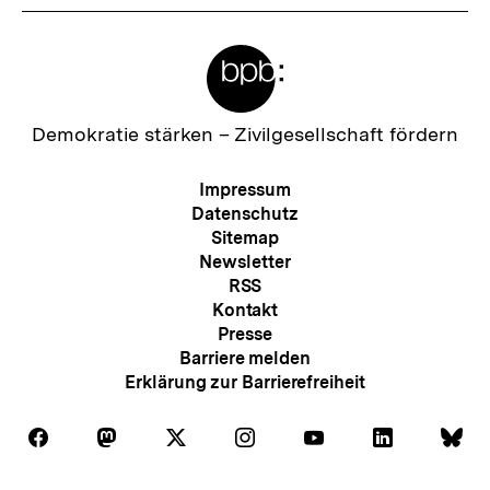
Meta-
Links
Zur
Demokratie stärken –
Zivilgesellschaft fördern
Startseite
der
Meta-
Impressum
bpb
Navigation
Datenschutz
Sitemap
Newsletter
RSS
Kontakt
Presse
Barriere melden
Erklärung zur Barrierefreiheit
Auf
Auf
Auf
Auf
Auf
Auf
Au
Folgen
Folgen
Folgen
Folgen
Folgen
Folgen
Fol
Facebook
Mastodon
X
Instagram
Youtube
LinkedIn
Bl
Sie
Sie
Sie
Sie
Sie
Sie
Sie
Zum