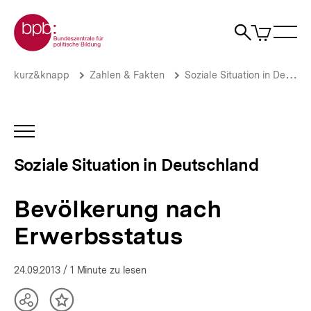
Direkt
Zur Startseite der bpb
zum
0
Artikel
Sho
Seiteninhalt
im
Naviga
Suche
springen
War
öffne
öffnen
öff
Pfadnavigation
Bevölkerung
Brotkrümelnavigation
kurz&knapp
Zahlen & Fakten
Soziale Situation in Deutschland
nach
Erwerbsstatus
|
Die
INHALTSNAVIGATION
soziale
ÖFFNEN
Situation
Soziale Situation in Deutschland
in
Deutschland
|
Bevölkerung nach
bpb.de
Erwerbsstatus
24.09.2013
/ 1 Minute zu lesen
Teilen
Inhalt