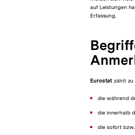
auf Leistungen hab
Erfassung.
Begrif
Anmerk
Eurostat
zählt z
die während d
die innerhalb 
die sofort bz