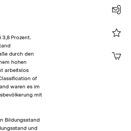
Konta
0
 3,8 Prozent.
Merklist
tand
ansehen
0
Artik
Maße durch den
im
einem hohen
Shop-
t arbeitslos
Warenko
ansehen
lassification of
tand waren es im
bsbevölkerung mit
en Bildungsstand
ldungsstand und