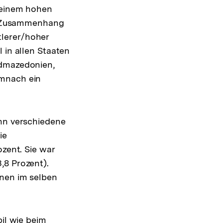
i einem hohen
Der Zusammenhang
tlerer/hoher
 in allen Staaten
rdmazedonien,
emnach ein
enn verschiedene
ie
ozent. Sie war
,8 Prozent).
onen im selben
bil wie beim