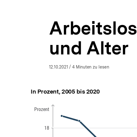
Situation
a
ÖFFNEN
in
t
Deutschland
i
|
Arbeitslo
o
bpb.de
n
und Alter
12.10.2021
/ 4 Minuten zu lesen
In Prozent, 2005 bis 2020