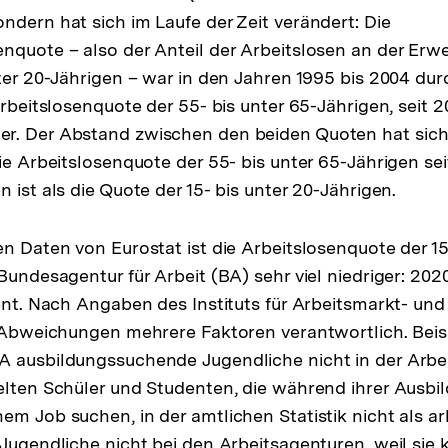
ndern hat sich im Laufe der Zeit verändert: Die
nquote – also der Anteil der Arbeitslosen an der Er
nter 20-Jährigen – war in den Jahren 1995 bis 2004 d
Arbeitslosenquote der 55- bis unter 65-Jährigen, seit 20
r. Der Abstand zwischen den beiden Quoten hat sic
die Arbeitslosenquote der 55- bis unter 65-Jährigen sei
 ist als die Quote der 15- bis unter 20-Jährigen.
en Daten von Eurostat ist die Arbeitslosenquote der 15
Bundesagentur für Arbeit (BA) sehr viel niedriger: 2020
zent. Nach Angaben des Instituts für Arbeitsmarkt- un
e Abweichungen mehrere Faktoren verantwortlich. Beis
 ausbildungssuchende Jugendliche nicht in der Arbei
elten Schüler und Studenten, die während ihrer Ausbi
em Job suchen, in der amtlichen Statistik nicht als arb
 Jugendliche nicht bei den Arbeitsagenturen, weil sie