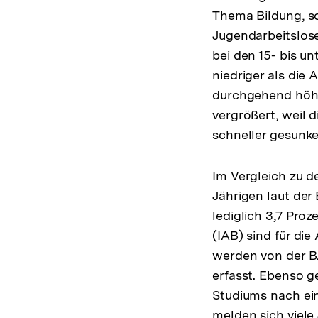
Thema Bildung, so
Jugendarbeitslose
bei den 15- bis u
niedriger als die 
durchgehend höhe
vergrößert, weil 
schneller gesunken
Im Vergleich zu d
Jährigen laut der 
lediglich 3,7 Pro
(IAB) sind für di
werden von der BA
erfasst. Ebenso g
Studiums nach ein
melden sich viele