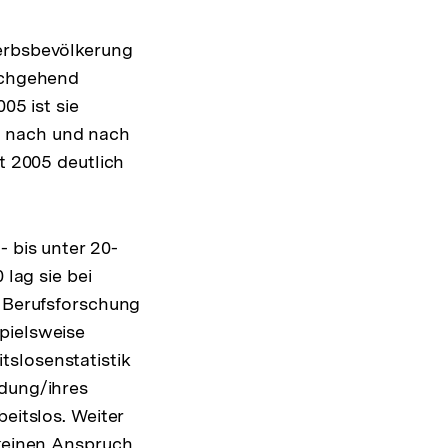
werbsbevölkerung
urchgehend
05 ist sie
h nach und nach
t 2005 deutlich
- bis unter 20-
 lag sie bei
d Berufsforschung
pielsweise
tslosenstatistik
ldung/ihres
eitslos. Weiter
 keinen Anspruch