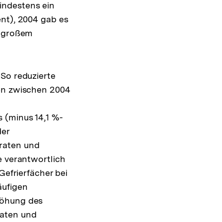
indestens ein
ent), 2004 gab es
d großem
 So reduzierte
ten zwischen 2004
 (minus 14,1 %-
der
raten und
e verantwortlich
Gefrierfächer bei
äufigen
höhung des
raten und