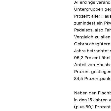
Allerdings verän
Untergruppen gegl
Prozent aller Hau
zumindest ein Pkw
Pedelecs, also Fa
Vergleich zu alle
Gebrauchsgütern i
Jahre betrachtet
95,2 Prozent ähnl
Anteil von Hausha
Prozent gestiegen
84,5 Prozentpunkt
Neben den Flachb
in den 15 Jahren 
(plus 69,1 Prozen