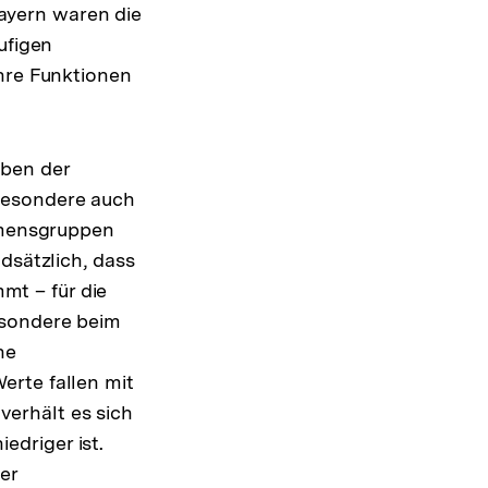
ayern waren die
ufigen
ihre Funktionen
eben der
besondere auch
mensgruppen
dsätzlich, dass
t – für die
esondere beim
he
erte fallen mit
erhält es sich
driger ist.
er