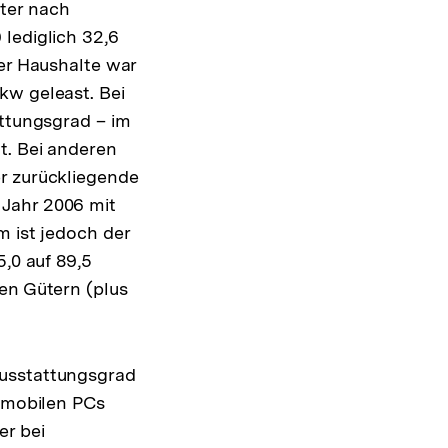
ter nach
lediglich 32,6
der Haushalte war
kw geleast. Bei
attungsgrad – im
t. Bei anderen
er zurückliegende
 Jahr 2006 mit
m ist jedoch der
5,0 auf 89,5
en Gütern (plus
Ausstattungsgrad
i mobilen PCs
er bei