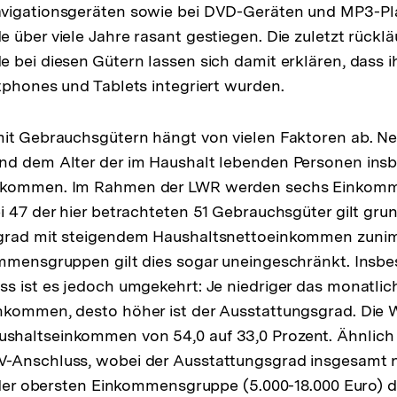
vigationsgeräten sowie bei DVD-Geräten und MP3-Pl
 über viele Jahre rasant gestiegen. Die zuletzt rücklä
 bei diesen Gütern lassen sich damit erklären, dass 
tphones und Tablets integriert wurden.
mit Gebrauchsgütern hängt von vielen Faktoren ab. N
nd dem Alter der im Haushalt lebenden Personen ins
nkommen. Im Rahmen der LWR werden sechs Einkom
i 47 der hier betrachteten 51 Gebrauchsgüter gilt grun
grad mit steigendem Haushaltsnettoeinkommen zunimm
ommensgruppen gilt dies sogar uneingeschränkt. Insb
s ist es jedoch umgekehrt: Je niedriger das monatlic
kommen, desto höher ist der Ausstattungsgrad. Die W
haltseinkommen von 54,0 auf 33,0 Prozent. Ähnlich v
Anschluss, wobei der Ausstattungsgrad insgesamt nie
n der obersten Einkommensgruppe (5.000-18.000 Euro) d