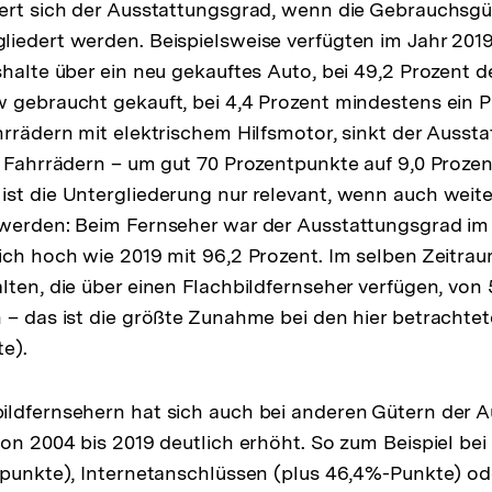
dert sich der Ausstattungsgrad, wenn die Gebrauchsgü
iedert werden. Beispielsweise verfügten im Jahr 2019 
shalte über ein neu gekauftes Auto, bei 49,2 Prozent 
 gebraucht gekauft, bei 4,4 Prozent mindestens ein P
hrrädern mit elektrischem Hilfsmotor, sinkt der Ausst
n Fahrrädern – um gut 70 Prozentpunkte auf 9,0 Prozen
st die Untergliederung nur relevant, wenn auch weit
 werden: Beim Fernseher war der Ausstattungsgrad im
ich hoch wie 2019 mit 96,2 Prozent. Im selben Zeitrau
lten, die über einen Flachbildfernseher verfügen, von 
 – das ist die größte Zunahme bei den hier betrachtet
e).
ildfernsehern hat sich auch bei anderen Gütern der 
von 2004 bis 2019 deutlich erhöht. So zum Beispiel be
tpunkte), Internetanschlüssen (plus 46,4%-Punkte) od