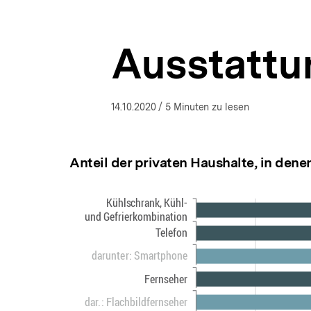
Deutschland
a
ÖFFNEN
|
t
bpb.de
i
Ausstattu
o
n
14.10.2020
/ 5 Minuten zu lesen
Anteil der privaten Haushalte, in den