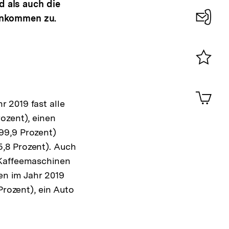
 als auch die
einkommen zu.
Konta
0
Merklist
ansehen
0
Artik
im
 2019 fast alle
Shop-
ozent), einen
Warenko
99,9 Prozent)
ansehen
,8 Prozent). Auch
 Kaffeemaschinen
en im Jahr 2019
Prozent), ein Auto