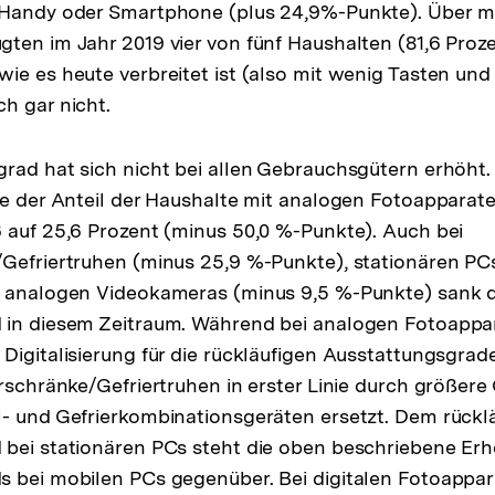
 Handy oder Smartphone (plus 24,9%-Punkte). Über m
ten im Jahr 2019 vier von fünf Haushalten (81,6 Proz
ie es heute verbreitet ist (also mit wenig Tasten un
h gar nicht.
rad hat sich nicht bei allen Gebrauchsgütern erhöht.
se der Anteil der Haushalte mit analogen Fotoappara
 auf 25,6 Prozent (minus 50,0 %-Punkte). Auch bei
Gefriertruhen (minus 25,9 %-Punkte), stationären PCs
i analogen Videokameras (minus 9,5 %-Punkte) sank 
 in diesem Zeitraum. Während bei analogen Fotoappa
Digitalisierung für die rückläufigen Ausstattungsgrad
rschränke/Gefriertruhen in erster Linie durch größere 
- und Gefrierkombinationsgeräten ersetzt. Dem rückl
 bei stationären PCs steht die oben beschriebene Er
s bei mobilen PCs gegenüber. Bei digitalen Fotoappa