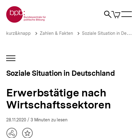
Direkt
Zur Startseite der bpb
zum
0
Artikel
Sho
Seiteninhalt
im
Naviga
Suche
springen
War
öffne
öffnen
öff
Pfadnavigation
Erwerbstätige
Brotkrümelnavigation
kurz&knapp
Zahlen & Fakten
Soziale Situation in Deutschland
nach
Wirtschaftssektoren
|
Die
INHALTSNAVIGATION
soziale
ÖFFNEN
Situation
Soziale Situation in Deutschland
in
Deutschland
|
Erwerbstätige nach
bpb.de
Wirtschaftssektoren
28.11.2020
/ 3 Minuten zu lesen
Teilen
Inhalt