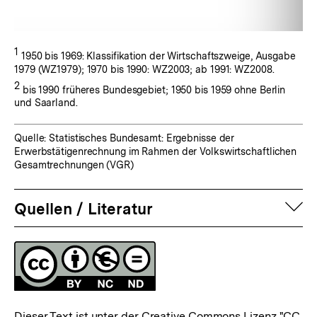
Fußnote:
1
1950 bis 1969: Klassifikation der Wirtschaftszweige, Ausgabe
1979 (WZ1979); 1970 bis 1990: WZ2003; ab 1991: WZ2008.
Fußnote:
2
bis 1990 früheres Bundesgebiet; 1950 bis 1959 ohne Berlin
und Saarland.
Quelle: Statistisches Bundesamt: Ergebnisse der
Erwerbstätigenrechnung im Rahmen der Volkswirtschaftlichen
Gesamtrechnungen (VGR)
auf
Quellen / Literatur
Fussnoten
Lizenz
Dieser Text ist unter der Creative Commons Lizenz
"CC