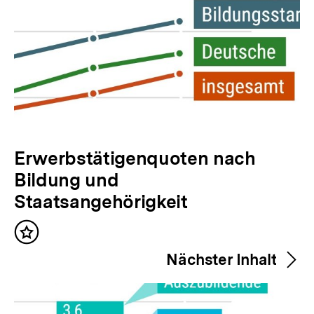
V
Erwerbstätigenquoten nach
o
Bildung und
r
Staatsangehörigkeit
h
Inhalt
e
merken
Nächster Inhalt
r
i
g