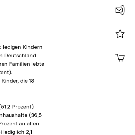
Konta
0
Merklist
t ledigen Kindern
ansehen
0
Artik
in Deutschland
im
onen Familien lebte
Shop-
ent).
Warenko
ansehen
Kinder, die 18
(51,2 Prozent).
enhaushalte (36,5
Prozent an allen
 lediglich 2,1