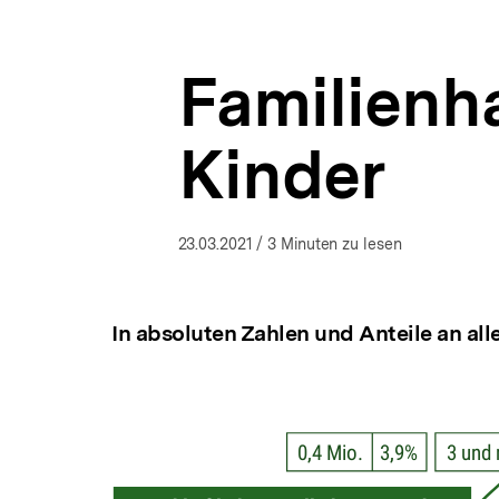
Situation
a
ÖFFNEN
in
t
Deutschland
i
|
Familienh
o
bpb.de
n
Kinder
23.03.2021
/ 3 Minuten zu lesen
In absoluten Zahlen und Anteile an all