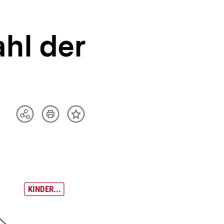
hl der
Artikel
Teilen
Inhalt
drucken
Optionen
merken
anzeigen