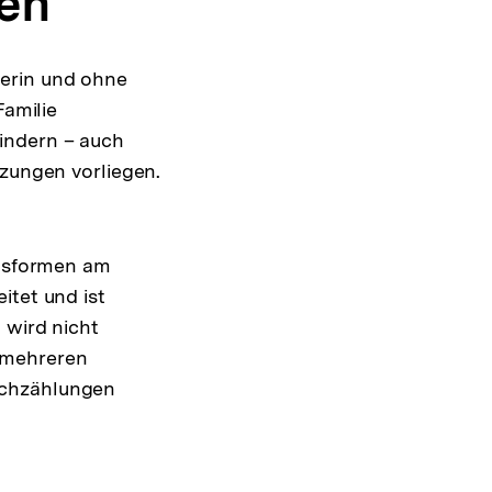
en
nerin und ohne
Familie
indern – auch
tzungen vorliegen.
ensformen am
itet und ist
 wird nicht
 mehreren
achzählungen