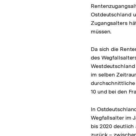
Rentenzugangsalte
Ostdeutschland u
Zugangsalters hät
müssen.
Da sich die Rent
des Wegfallsalter
Westdeutschland b
im selben Zeitraum
durchschnittlich
10 und bei den Fr
In Ostdeutschland
Wegfallsalter im J
bis 2020 deutlich
zurück – zwischen