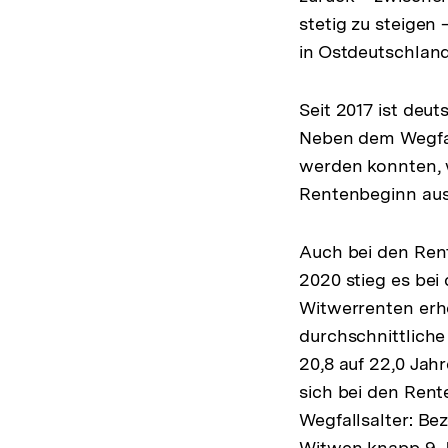
stetig zu steigen 
in Ostdeutschland
Seit 2017 ist deu
Neben dem Wegfal
werden konnten, w
Rentenbeginn aus
Auch bei den Ren
2020 stieg es bei
Witwerrenten erhö
durchschnittlich
20,8 auf 22,0 Jah
sich bei den Rent
Wegfallsalter: Be
Witwen knapp 9 Ja