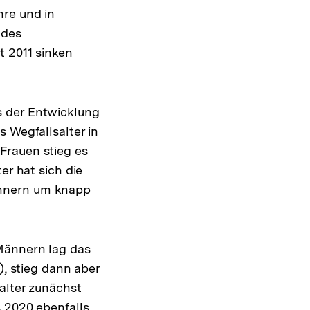
hre und in
 des
t 2011 sinken
s der Entwicklung
 Wegfallsalter in
Frauen stieg es
er hat sich die
ännern um knapp
 Männern lag das
), stieg dann aber
alter zunächst
s 2020 ebenfalls