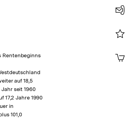
Konta
0
Merklist
ansehen
0
Artik
es Rentenbeginns
im
Shop-
 Westdeutschland
Warenko
ansehen
eiter auf 18,5
Jahr seit 1960
f 17,2 Jahre 1990
uer in
lus 101,0