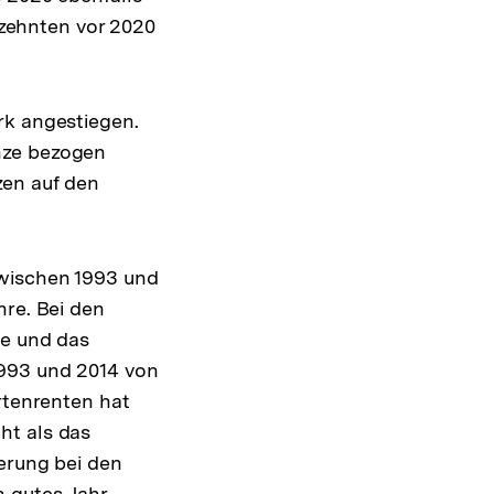
hrzehnten vor 2020
rk angestiegen.
nze bezogen
zen auf den
Zwischen 1993 und
hre. Bei den
re und das
1993 und 2014 von
rtenrenten hat
ht als das
erung bei den
 gutes Jahr.