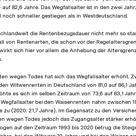
– auf 82,6 Jahre. Das Wegfallsalter ist in den zwei Ja
 noch schneller gestiegen als in Westdeutschland.
tschlandweit die Rentenbezugsdauer nicht mehr so sta
l von Rentenarten, die schon vor der Regelaltersgre
irkt sich hier vor allem die Anhebung der Altersgren
.
ten wegen Todes hat sich das Wegfallsalter erhöht. 
 den Witwenrenten in Deutschland von 81,0 auf 86,1 Ja
hte es sich im selben Zeitraum von 73,6 auf 83,1 Jah
e Wegfallsalter bei den Waisenrenten nahm zwischen 
re zu (2020: 21,7 Jahre). Im Gegensatz zu den Versiche
en wegen Todes jedoch das Zugangsalter stärker erhö
zogen auf den Zeitraum 1993 bis 2020 betrug die Steig
hre, bei den Witwern 10 Jahre und bei den Waisen ein