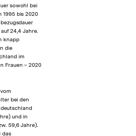
uer sowohl bei
m 1995 bis 2020
enbezugsdauer
 auf 24,4 Jahre.
ch knapp
n die
schland im
en Frauen – 2020
h vom
lter bei den
stdeutschland
hre) und in
w. 59,6 Jahre).
d das