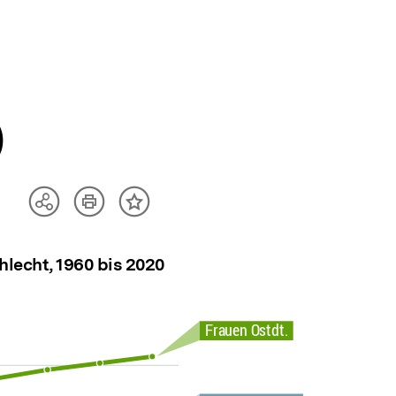
)
Artikel
Teilen
Inhalt
drucken
Optionen
merken
anzeigen
lecht, 1960 bis 2020