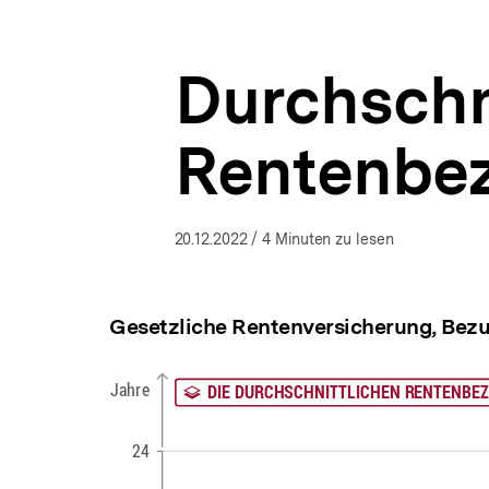
Deutschland
a
ÖFFNEN
|
t
bpb.de
i
Durchschn
o
n
Rentenbe
20.12.2022
/ 4 Minuten zu lesen
Gesetzliche Rentenversicherung, Bezug