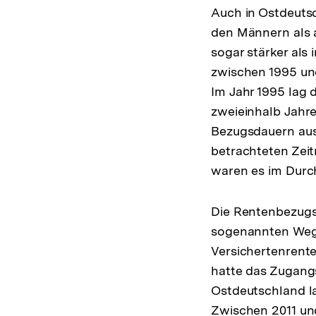
Auch in Ostdeuts
den Männern als 
sogar stärker als
zwischen 1995 und
Im Jahr 1995 lag
zweieinhalb Jahre
Bezugsdauern aus
betrachteten Zei
waren es im Durch
Die Rentenbezugs
sogenannten Wegfa
Versichertenrenten
hatte das Zugangs
Ostdeutschland la
Zwischen 2011 und