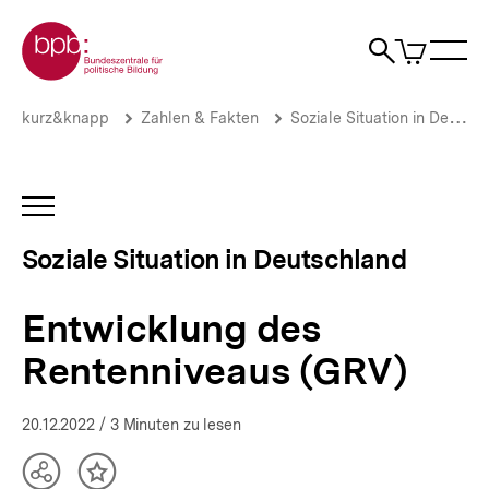
Direkt
Zur Startseite der bpb
zum
0
Artikel
Sho
Seiteninhalt
im
Naviga
Suche
springen
War
öffne
öffnen
öff
Pfadnavigation
Entwicklung
Brotkrümelnavigation
kurz&knapp
Zahlen & Fakten
Soziale Situation in Deutschland
des
Rentenniveaus
(GRV)
|
INHALTSNAVIGATION
Die
ÖFFNEN
soziale
Soziale Situation in Deutschland
Situation
in
Deutschland
Entwicklung des
|
bpb.de
Rentenniveaus (GRV)
20.12.2022
/ 3 Minuten zu lesen
Teilen
Inhalt