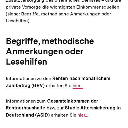
Zusatzversorgung des öffentlichen Dienstes – und die
private Vorsorge die wichtigsten Einkommensquellen
(siehe: Begriffe, methodische Anmerkungen oder
Lesehilfen).
Begriffe, methodische
Anmerkungen oder
Lesehilfen
Informationen zu den
Renten nach monatlichem
Zahlbetrag (GRV)
erhalten Sie
Interner
hier...
Link:
Informationen zum
Gesamteinkommen der
Rentnerhaushalte
bzw. zur
Studie Alterssicherung in
Deutschland (ASID)
erhalten Sie
Interner
hier...
Link: