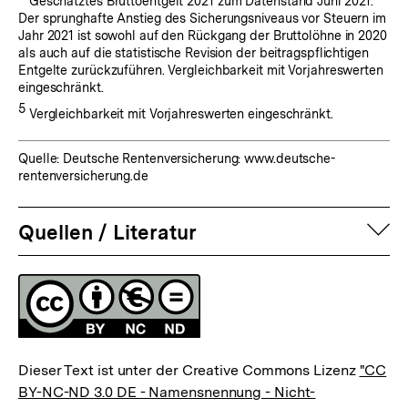
Geschätztes Bruttoentgelt 2021 zum Datenstand Juni 2021.
Der sprunghafte Anstieg des Sicherungsniveaus vor Steuern im
Jahr 2021 ist sowohl auf den Rückgang der Bruttolöhne in 2020
als auch auf die statistische Revision der beitragspflichtigen
Entgelte zurückzuführen. Vergleichbarkeit mit Vorjahreswerten
eingeschränkt.
Fußnote:
5
Vergleichbarkeit mit Vorjahreswerten eingeschränkt.
Quelle: Deutsche Rentenversicherung: www.deutsche-
rentenversicherung.de
auf
Quellen / Literatur
Fussnoten
Lizenz
Dieser Text ist unter der Creative Commons Lizenz
"CC
BY-NC-ND 3.0 DE - Namensnennung - Nicht-