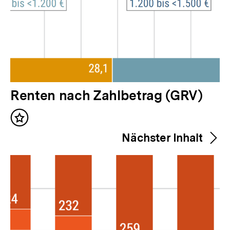
V
Renten nach Zahlbetrag (GRV)
o
Inhalt
r
merken
Nächster Inhalt
h
e
r
i
g
e