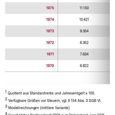
1975
11.150
1974
10.421
1973
9.354
1972
8.352
1971
7.634
1970
6.822
Fußnote:
1
Quotient aus Standardrente und Jahresentgelt x 100.
Fußnote:
2
Verfügbare Größen vor Steuern, vgl. § 154 Abs. 3 SGB VI.
Fußnote:
3
Modellrechnungen (mittlere Variante)
Fußnote:
4