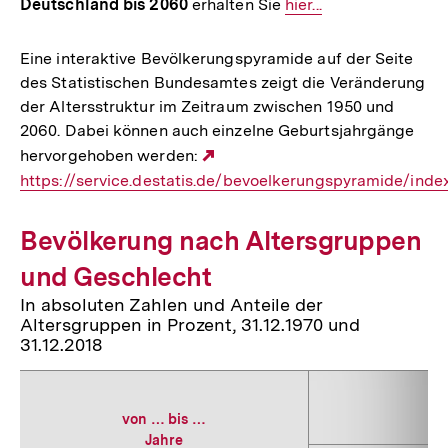
Deutschland bis 2060
erhalten Sie
Interner
hier...
Link:
Eine interaktive Bevölkerungspyramide auf der Seite
des Statistischen Bundesamtes zeigt die Veränderung
der Altersstruktur im Zeitraum zwischen 1950 und
2060. Dabei können auch einzelne Geburtsjahrgänge
hervorgehoben werden:
Externer
https://service.destatis.de/bevoelkerungspyramide/in
Link:
Bevölkerung nach Altersgruppen
und Geschlecht
In absoluten Zahlen und Anteile der
Altersgruppen in Prozent, 31.12.1970 und
31.12.2018
von … bis …
Jahre