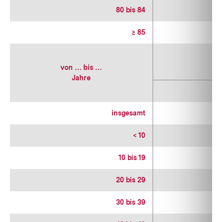
80 bis 84
≥ 85
von … bis …
Jahre
1
insgesamt
1
< 10
1
10 bis 19
1
20 bis 29
1
30 bis 39
1