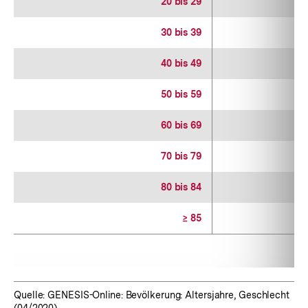
20 bis 29
5
30 bis 39
5
40 bis 49
4
50 bis 59
4
60 bis 69
4
70 bis 79
3
80 bis 84
3
≥ 85
3
Quelle: GENESIS-Online: Bevölkerung: Altersjahre, Geschlecht
(04/2020)