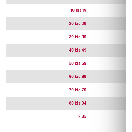
10 bis 19
1
20 bis 29
1
30 bis 39
1
40 bis 49
1
50 bis 59
1
60 bis 69
1
70 bis 79
80 bis 84
≥ 85