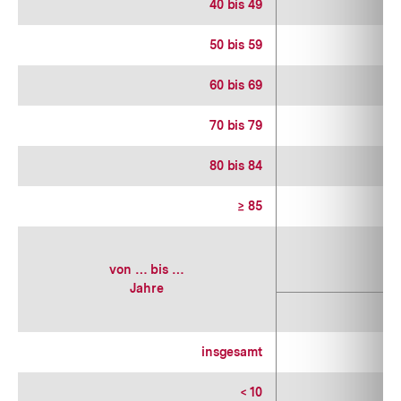
40 bis 49
1
50 bis 59
60 bis 69
1
70 bis 79
80 bis 84
≥ 85
von … bis …
Jahre
1
insgesamt
1
< 10
1