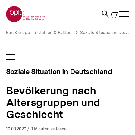
Direkt
Zur Startseite der bpb
zum
0
Artikel
Sho
Seiteninhalt
im
Naviga
Suche
springen
War
öffne
öffnen
öff
Pfadnavigation
Bevölkerung
Brotkrümelnavigation
kurz&knapp
Zahlen & Fakten
Soziale Situation in Deutschland
nach
Altersgruppen
und
Geschlecht
INHALTSNAVIGATION
|
ÖFFNEN
Die
Soziale Situation in Deutschland
soziale
Situation
in
Bevölkerung nach
Deutschland
|
Altersgruppen und
bpb.de
Geschlecht
10.08.2020
/ 3 Minuten zu lesen