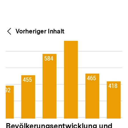
Weitere
Content-
Vorheriger Inhalt
Navigation
Inhalte
V
Bevölkerungsentwicklung und