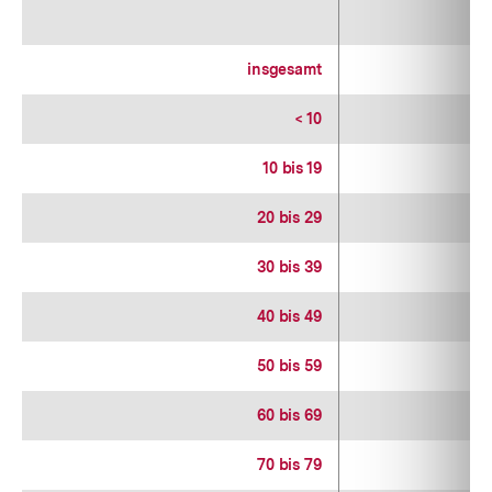
1
insgesamt
1
< 10
1
10 bis 19
1
20 bis 29
1
30 bis 39
1
40 bis 49
1
50 bis 59
1
60 bis 69
1
70 bis 79