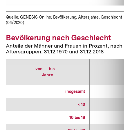
Quelle: GENESIS-Online: Bevölkerung: Altersjahre, Geschlecht
(04/2020)
Bevölkerung nach Geschlecht
Anteile der Männer und Frauen in Prozent, nach
Altersgruppen, 31.12.1970 und 31.12.2018
von … bis …
Jahre
Mä
insgesamt
4
< 10
5
10 bis 19
5