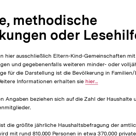
fe, methodische
ungen oder Lesehilf
en hier ausschließlich Eltern-Kind-Gemeinschaften mi
gen und gegebenenfalls weiteren minder- oder volljä
ge für die Darstellung ist die Bevölkerung in Famili
eitere Informationen erhalten sie
Interner
hier...
Link:
n Angaben beziehen sich auf die Zahl der Haushalte u
enmitglieder.
ist die größte jährliche Haushaltsbefragung der amtlic
ird mit rund 810.000 Personen in etwa 370.000 priva