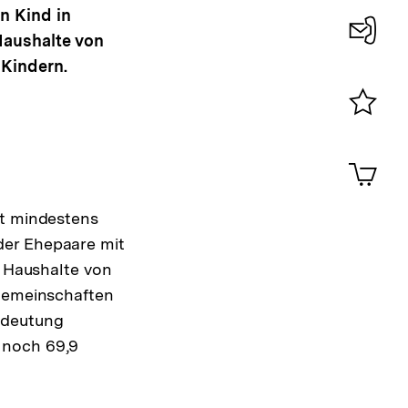
n Kind in
Haushalte von
Konta
 Kindern.
0
Merklist
ansehen
0
Artik
im
Shop-
it mindestens
Warenko
ansehen
der Ehepaare mit
r Haushalte von
sgemeinschaften
edeutung
 noch 69,9