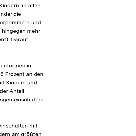
Kindern an allen
änder die
g-Vorpommern und
n hingegen mehr
ent). Darauf
ienformen in
6,6 Prozent an den
it Kindern und
der Anteil
ensgemeinschaften
einschaften mit
ndern am größten