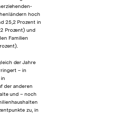
inerziehenden-
chenländern hoch
d 25,2 Prozent in
,2 Prozent) und
len Familien
rozent).
leich der Jahre
ringert – in
 in
uf der anderen
halte und – noch
milienhaushalten
entpunkte zu, in