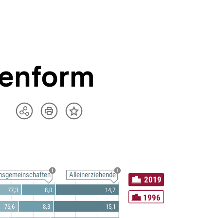
ienform
Artikel
Teilen
Inhalt
drucken
Optionen
merken
anzeigen