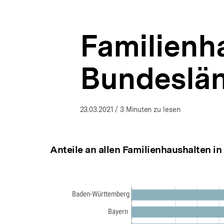
Situation
a
ÖFFNEN
in
t
Deutschland
i
|
Familienh
o
bpb.de
n
Bundeslän
23.03.2021
/ 3 Minuten zu lesen
Anteile an allen Familienhaushalten in