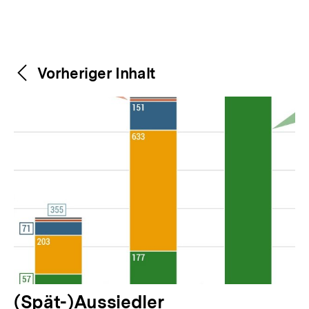
Weitere
Content-
Vorheriger Inhalt
Navigation
Inhalte
V
(Spät-)Aussiedler