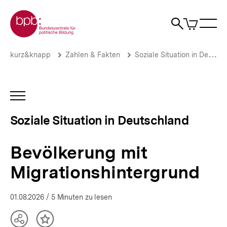
Direkt
Zur Startseite der bpb
zum
0
Artikel
Sho
Seiteninhalt
im
Naviga
Suche
springen
War
öffne
öffnen
öff
Pfadnavigation
Bevölkerung
Brotkrümelnavigation
kurz&knapp
Zahlen & Fakten
Soziale Situation in Deutschland
mit
Migrationshintergrund
|
Die
INHALTSNAVIGATION
soziale
ÖFFNEN
Situation
Soziale Situation in Deutschland
in
Deutschland
|
Bevölkerung mit
bpb.de
Migrationshintergrund
01.08.2026
/ 5 Minuten zu lesen
Teilen
Inhalt