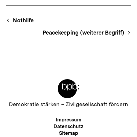
Fussnoten
Begriffsnavigation
Content-
Nothilfe
Navigation
Peacekeeping (weiterer Begriff)
Meta-
Links
Zur
Demokratie stärken –
Zivilgesellschaft fördern
Startseite
der
Meta-
Impressum
bpb
Navigation
Datenschutz
Sitemap