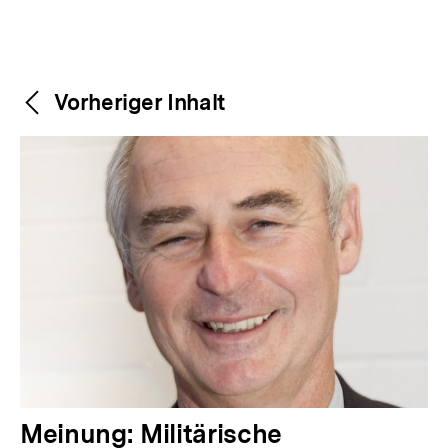
Weitere
Content-
Vorheriger Inhalt
Navigation
Inhalte
V
Meinung: Militärische