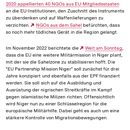
2020 appellierten 40 NGOs aus EU-Mitgliedsstaaten
Link:
an die EU-Institutionen, den Zuschnitt des Instruments
zu überdenken und auf Waffenlieferungen zu
verzichten.
Externer
NGOs aus dem Sahel
befürchten, dass
so noch mehr tödliches Gerät in die Region gelangt.
Link:
Im November 2022 berichtete die
Externer
Welt am Sonntag
,
dass die EU eine weitere Militärmission in Niger plant,
Link:
mit der sie die Sahelzone zu stabilisieren hofft. Die
"EU Partnership Mission Niger" soll zunächst für drei
Jahre konzipiert und ebenfalls aus der EPF finanziert
werden. Sie soll sich auf die Ausbildung und
Ausrüstung der nigrischen Streitkräfte im Kampf
gegen islamistische Milizen richten. Offensichtlich
wird Niger nun zu einer Schlüsselregion für die
europäische Militärhilfe. Dabei geht es auch um eine
stärkere Kontrolle von Migrationsbewegungen.