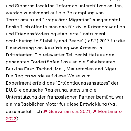
und Sicherheitssektor-Reformen unterstützen sollten,
wurden zunehmend auf die Bekämpfung von
Terrorismus und "irregulärer Migration" ausgerichtet.
Schließlich öffnete man das für zivile Krisenprävention
und Friedensförderung etablierte "Instrument
contributing to Stability and Peace" (IcSP) 2017 für die
Finanzierung von Ausrüstung von Armeen in
Drittstaaten. Ein relevanter Teil der Mittel aus den
genannten Fördertöpfen floss an die Sahelstaaten
Burkina Faso, Tschad, Mali, Mauretanien and Niger.
Die Region wurde auf diese Weise zum
Experimentierfeld des "Ertüchtigungsansatzes" der
EU. Die deutsche Regierung, stets um die
Unterstützung der französischen Partner bemüht, war
ein maßgeblicher Motor für diese Entwicklung (vgl.
dazu ausführlich
Externer
Guiryanan u.a. 2021
;
Externer
Montanaro
2022
).
Link:
Link: