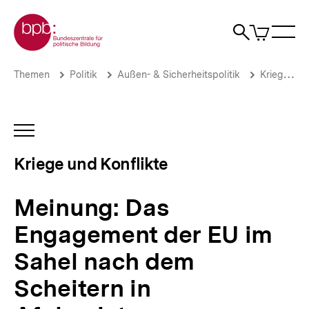
Direkt
Zur Startseite der bpb
zum
0
Artikel
Sho
Seiteninhalt
im
Naviga
Suche
springen
War
öffne
öffnen
öff
Pfadnavigation
Meinung:
Brotkrümelnavigation
Themen
Politik
Außen- & Sicherheitspolitik
Kriege & Konflikte
Das
Engagement
der
EU
INHALTSNAVIGATION
im
ÖFFNEN
Sahel
Kriege und Konflikte
nach
dem
Scheitern
Meinung: Das
in
Afghanistan
Engagement der EU im
|
Kriege
Sahel nach dem
und
Konflikte
Scheitern in
|
bpb.de