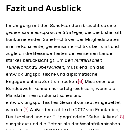
Fazit und Ausblick
Im Umgang mit den Sahel-Ländern braucht es eine
gemeinsame europäische Strategie
, die die bisher oft
konkurrierenden Sahel-Politiken der Mitgliedstaaten
in eine kohärente, gemeinsame Politik überführt und
zugleich die Besonderheiten der einzelnen Länder
stärker berücksichtigt. Um den
militärischen
Tunnelblick zu überwinden
, muss endlich das
entwicklungspolitische und diplomatische
Engagement ins Zentrum rücken.
Zur
[6]
Missionen der
Bundeswehr können nur erfolgreich sein, wenn die
Auflösung
Mandate in ein diplomatisches und
der
entwicklungspolitisches Gesamtkonzept eingebettet
Fußnote
werden.
Zur
[7]
Außerdem sollte die 2017 von Frankreich,
Deutschland und der EU gegründete "Sahel-Allianz"
Auflösung
Zur
[8]
ausgebaut und die Potenziale der Westafrikanischen
der
Aufl