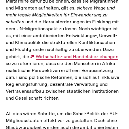
Militärhilfe dafür zu belohnen, dass sie Migrantinnen
und Migranten aufhalten, gilt es,
sichere Wege und
mehr legale Möglichkeiten für Einwanderung zu
schaffen
und die Herausforderungen im Einklang mit
dem UN-Migrationspakt zu lösen. Noch wichtiger ist
es, mit einer ambitionierten Entwicklungs-, Umwelt-
und Klimapolitik die strukturellen Konfliktursachen
und Fluchtgründe nachhaltig zu überwinden. Dazu
gehört, die
Externer
Wirtschafts- und Handelsbeziehungen
so zu reformieren, dass sie den Menschen in Afrika
Link:
realistische Perspektiven eröffnen. Voraussetzung
dafür sind politische Reformen, die sich auf inklusive
Regierungsführung, dezentrale Verwaltung und
Vertrauensaufbau zwischen staatlichen Institutionen
und Gesellschaft richten.
All dies wären Schritte, um die Sahel-Politik der EU-
Mitgliedsstaaten effektiver zu gestalten. Doch ohne
Glaubwürdigkeit werden auch die ambitioniertesten