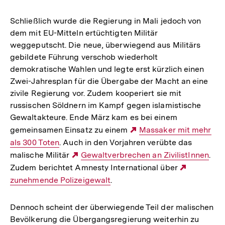
Schließlich wurde die Regierung in Mali jedoch von
dem mit EU-Mitteln ertüchtigten Militär
weggeputscht. Die neue, überwiegend aus Militärs
gebildete Führung verschob wiederholt
demokratische Wahlen und legte erst kürzlich einen
Zwei-Jahresplan für die Übergabe der Macht an eine
zivile Regierung vor. Zudem kooperiert sie mit
russischen Söldnern im Kampf gegen islamistische
Gewaltakteure. Ende März kam es bei einem
gemeinsamen Einsatz zu einem
Externer
Massaker mit mehr
als 300 Toten
. Auch in den Vorjahren verübte das
Link:
malische Militär
Externer
Gewaltverbrechen an ZivilistInnen
.
Zudem berichtet Amnesty International über
Link:
Externer
zunehmende Polizeigewalt
.
Link:
Dennoch scheint der überwiegende Teil der malischen
Bevölkerung die Übergangsregierung weiterhin zu