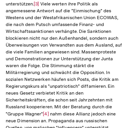
unterstützen.
Zur
[3]
Viele werten ihre Politik als
angemessene Antwort auf die "Einmischung" des
Auflösung
Westens und der Westafrikanischen Union ECOWAS,
der
die nach dem Putsch umfassende Finanz- und
Fußnote
Wirtschaftssanktionen verhängte. Die Sanktionen
blockieren nicht nur den Außenhandel, sondern auch
Überweisungen von Verwandten aus dem Ausland, auf
die viele Familien angewiesen sind. Massenproteste
und Demonstrationen zur Unterstützung der Junta
waren die Folge. Die Stimmung stärkt die
Militärregierung und schwächt die Opposition. In
sozialen Netzwerken häufen sich Posts, die Kritik am
Regierungskurs als "unpatriotisch" diffamieren. Ein
neues Gesetz verbietet Kritik an den
Sicherheitskräften, die schon seit Jahrzehnten mit
Russland kooperieren. Mit der Beratung durch die
"Gruppe Wagner"
Zur
[4]
nahm diese Allianz jedoch eine
neue Dimension an. Propaganda aus russischen
Auflösung
Quellen, von malischen "Influencern" unterstützt,