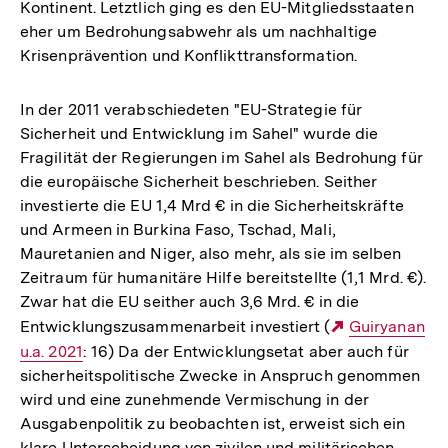
Kontinent. Letztlich ging es den EU-Mitgliedsstaaten
eher um Bedrohungsabwehr als um nachhaltige
Krisenprävention und Konflikttransformation.
In der 2011 verabschiedeten "EU-Strategie für
Sicherheit und Entwicklung im Sahel" wurde die
Fragilität der Regierungen im Sahel als Bedrohung für
die europäische Sicherheit beschrieben. Seither
investierte die EU 1,4 Mrd € in die Sicherheitskräfte
und Armeen in Burkina Faso, Tschad, Mali,
Mauretanien and Niger, also mehr, als sie im selben
Zeitraum für humanitäre Hilfe bereitstellte (1,1 Mrd. €).
Zwar hat die EU seither auch 3,6 Mrd. € in die
Entwicklungszusammenarbeit investiert (
Externer
Guiryanan
u.a. 2021
: 16) Da der Entwicklungsetat aber auch für
Link:
sicherheitspolitische Zwecke in Anspruch genommen
wird und eine zunehmende Vermischung in der
Ausgabenpolitik zu beobachten ist, erweist sich ein
klare Unterscheidung von zivilen und militärischen