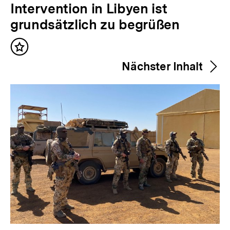
o
Intervention in Libyen ist
r
grundsätzlich zu begrüßen
h
Inhalt
e
merken
Nächster Inhalt
r
i
g
e
r
I
n
h
a
l