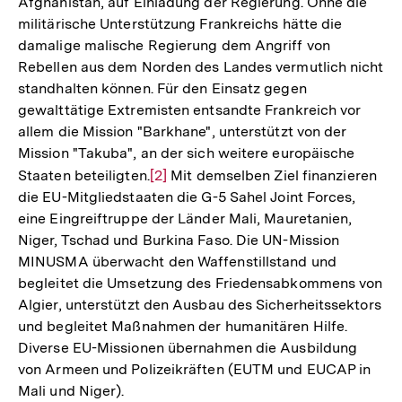
Afghanistan, auf Einladung der Regierung. Ohne die
militärische Unterstützung Frankreichs hätte die
damalige malische Regierung dem Angriff von
Rebellen aus dem Norden des Landes vermutlich nicht
standhalten können. Für den Einsatz gegen
gewalttätige Extremisten entsandte Frankreich vor
allem die Mission "Barkhane", unterstützt von der
Mission "Takuba", an der sich weitere europäische
Staaten beteiligten.
Zur
[2]
Mit demselben Ziel finanzieren
die EU-Mitgliedstaaten die G-5 Sahel Joint Forces,
Auflösung
eine Eingreiftruppe der Länder Mali, Mauretanien,
der
Niger, Tschad und Burkina Faso. Die UN-Mission
Fußnote
MINUSMA überwacht den Waffenstillstand und
begleitet die Umsetzung des Friedensabkommens von
Algier, unterstützt den Ausbau des Sicherheitssektors
und begleitet Maßnahmen der humanitären Hilfe.
Diverse EU-Missionen übernahmen die Ausbildung
von Armeen und Polizeikräften (EUTM und EUCAP in
Mali und Niger).