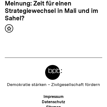
t
N
Meinung: Zeit für einen
:
ä
Strategiewechsel in Mali und im
c
Sahel?
h
Inhalt
s
merken
t
e
r
I
Meta-
n
Links
h
a
Zur
Demokratie stärken –
Zivilgesellschaft fördern
Startseite
l
der
Meta-
Impressum
t
bpb
Navigation
Datenschutz
: