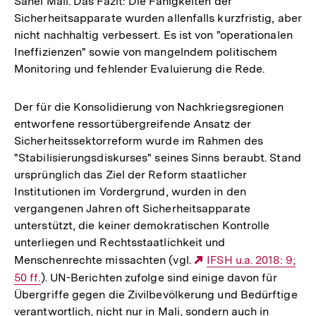
Sahel Mali. Das Fazit: Die Fähigkeiten der
Sicherheitsapparate wurden allenfalls kurzfristig, aber
nicht nachhaltig verbessert. Es ist von "operationalen
Ineffizienzen" sowie von mangelndem politischem
Monitoring und fehlender Evaluierung die Rede.
Der für die Konsolidierung von Nachkriegsregionen
entworfene ressortübergreifende Ansatz der
Sicherheitssektorreform wurde im Rahmen des
"Stabilisierungsdiskurses" seines Sinns beraubt. Stand
ursprünglich das Ziel der Reform staatlicher
Institutionen im Vordergrund, wurden in den
vergangenen Jahren oft Sicherheitsapparate
unterstützt, die keiner demokratischen Kontrolle
unterliegen und Rechtsstaatlichkeit und
Menschenrechte missachten (vgl.
Externer
IFSH u.a. 2018: 9;
50 ff.
). UN-Berichten zufolge sind einige davon für
Link:
Übergriffe gegen die Zivilbevölkerung und Bedürftige
verantwortlich, nicht nur in Mali, sondern auch in