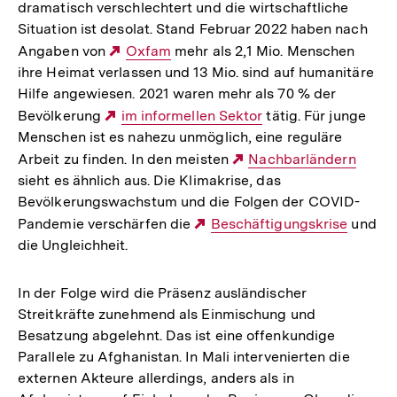
dramatisch verschlechtert und die wirtschaftliche
Situation ist desolat. Stand Februar 2022 haben nach
Angaben von
Externer
Oxfam
mehr als 2,1 Mio. Menschen
ihre Heimat verlassen und 13 Mio. sind auf humanitäre
Link:
Hilfe angewiesen. 2021 waren mehr als 70 % der
Bevölkerung
Externer
im informellen Sektor
tätig. Für junge
Menschen ist es nahezu unmöglich, eine reguläre
Link:
Arbeit zu finden. In den meisten
Externer
Nachbarländern
sieht es ähnlich aus. Die Klimakrise, das
Link:
Bevölkerungswachstum und die Folgen der COVID-
Pandemie verschärfen die
Externer
Beschäftigungskrise
und
die Ungleichheit.
Link:
In der Folge wird die Präsenz ausländischer
Streitkräfte zunehmend als Einmischung und
Besatzung abgelehnt. Das ist eine offenkundige
Parallele zu Afghanistan. In Mali intervenierten die
externen Akteure allerdings, anders als in