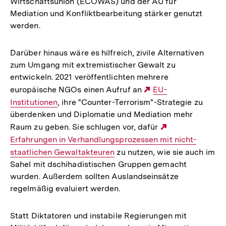
Wirtschaftsunion (ECOWAS) und der AU für
Fußnote
der
Mediation und Konfliktbearbeitung stärker genutzt
Fußn
werden.
Darüber hinaus wäre es hilfreich, zivile Alternativen
zum Umgang mit extremistischer Gewalt zu
entwickeln. 2021 veröffentlichten mehrere
europäische NGOs einen Aufruf an
Externer
EU-
Institutionen
, ihre "Counter-Terrorism"-Strategie zu
Link:
überdenken und Diplomatie und Mediation mehr
Raum zu geben. Sie schlugen vor, dafür
Externer
Erfahrungen in Verhandlungsprozessen mit nicht-
Link:
staatlichen Gewaltakteuren
zu nutzen, wie sie auch im
Sahel mit dschihadistischen Gruppen gemacht
wurden. Außerdem sollten Auslandseinsätze
regelmäßig evaluiert werden.
Statt Diktatoren und instabile Regierungen mit