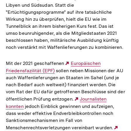
Libyen und Südsudan. Statt die
"Ertüchtigungsprogramme" auf ihre tatsächliche
Wirkung hin zu überprüfen, hielt die EU wie im
Tunnelblick an ihrem bisherigen Kurs fest. Das ist
umso beunruhigender, als die Mitgliedstaaten 2021
beschlossen haben, militärische Ausbildung künftig
noch verstärkt mit Waffenlieferungen zu kombinieren.
Mit der 2021 geschaffenen
Externer
Europäischen
Friedensfazilität (EPF)
sollen neben Missionen der AU
Link:
auch Waffenlieferungen an Staaten im Sahel (und je
nach Bedarf auch weltweit) finanziert werden. Die
vom Rat der EU dafür getroffenen Beschlüsse sind der
öffentlichen Prüfung entzogen.
Externer
Journalisten
konnten
jedoch Einblick gewinnen und aufzeigen,
Link:
dass weder effektive Endverbleibkontrollen noch
Sanktionsmechanismen im Fall von
Menschenrechtsverletzungen vereinbart wurden.
Exte