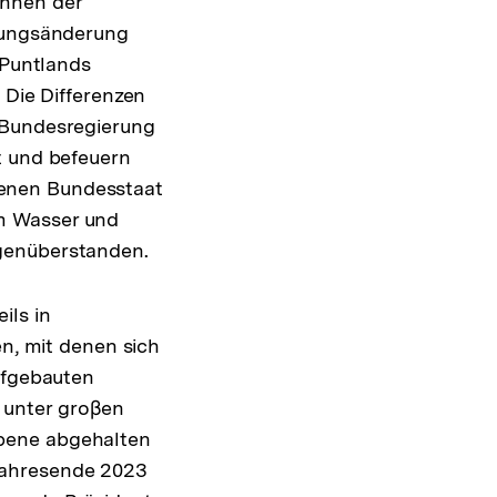
innen der
sungsänderung
 Puntlands
 Die Differenzen
 Bundesregierung
t und befeuern
egenen Bundesstaat
m Wasser und
egenüberstanden.
ils in
en, mit denen sich
ufgebauten
 unter groβen
Ebene abgehalten
Jahresende 2023