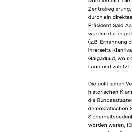
Nordsomalia. Die
Zentralregierung,
durch ein direkte
Präsident Said Ab
wurden durch pol
(z.B. Ernennung d
ihrerseits Klanriv
Galgaduud, wo si
Land und zuletzt
Die politischen V
historischen Klan
die Bundesstaaten
demokratischen S
Sicherheitsbeden
worden waren, fü