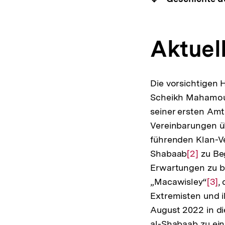
Aktuell
Die vorsichtigen 
Scheikh Mahamoud
seiner ersten Amt
Vereinbarungen ü
führenden Klan-Ver
Shabaab
Zur
[2]
zu Beg
Erwartungen zu be
Auflösun
„Macawisley“
der
Zur
[3]
,
Extremisten und 
Fußnote
Auf
August 2022 in di
der
al-Shabaab zu ein
Fuß