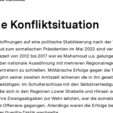
e Konfliktsituation
Hoffnungen auf eine politische Stabilisierung nach de
 zum somalischen Präsidenten im Mai 2022 sind ver
szeit von 2012 bis 2017 war es Mahamoud u.a. gelunge
ber nationale Aussöhnung mit mehreren Regionalreg
tretern zu schließen. Militärische Erfolge gegen die T
inn seiner zweiten Amtszeit schienen die in ihn gese
stätigen. Im Schulterschluss mit den Selbstverteidig
g
 die sich in den Regionen Lower Shabelle und Hiiraan s
ihre Zwangsabgaben zur Wehr setzten, war die somal
lösung
e Offensive gegangen. Allerdings waren die Erfolge be
er Guerilla-Taktik wechselte.
note