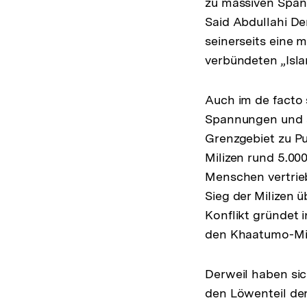
zu massiven Span
Said Abdullahi D
seinerseits eine 
verbündeten „Isla
Auch im de facto
Spannungen und a
Grenzgebiet zu P
Milizen rund 5.00
Menschen vertrie
Sieg der Milizen 
Konflikt gründet
den Khaatumo-Mil
Derweil haben si
den Löwenteil de