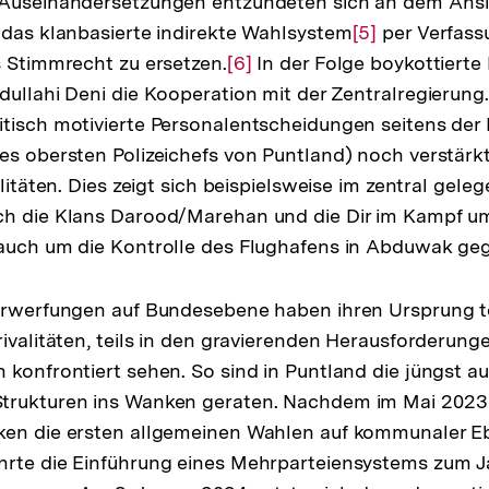
 Auseinandersetzungen entzündeten sich an dem Ans
 das klanbasierte indirekte Wahlsystem
Zur
[5]
per Verfas
s Stimmrecht zu ersetzen.
Zur
[6]
In der Folge boykottierte
Auflösung
dullahi Deni die Kooperation mit der Zentralregierung.
Auflösung
der
itisch motivierte Personalentscheidungen seitens der
der
Fußnote
es obersten Polizeichefs von Puntland) noch verstärk
Fußnote
alitäten. Dies zeigt sich beispielsweise im zentral gel
ch die Klans Darood/Marehan und die Dir im Kampf u
 auch um die Kontrolle des Flughafens in Abduwak g
erwerfungen auf Bundesebene haben ihren Ursprung te
rivalitäten, teils in den gravierenden Herausforderung
 konfrontiert sehen. So sind in Puntland die jüngst a
trukturen ins Wanken geraten. Nachdem im Mai 2023
ken die ersten allgemeinen Wahlen auf kommunaler 
hrte die Einführung eines Mehrparteiensystems zum 