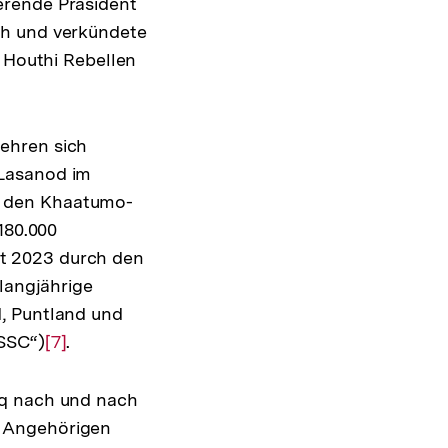
erende Präsident
ch und verkündete
n Houthi Rebellen
ehren sich
 Lasanod im
d den Khaatumo-
180.000
t 2023 durch den
 langjährige
, Puntland und
„SSC“)
Zur
[7]
.
Auflösung
der
aq nach und nach
Fußnote
n Angehörigen