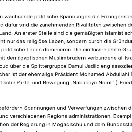
n wachsende politische Spannungen die Errungensch
d dafür sind die zunehmenden Rivalitäten zwischen 
Land. An erster Stelle sind die gemäßigten islamist
cht nur das religiöse Leben, sondern durch die Gründu
 politische Leben dominieren. Die einflussreichste Gru
it den ägyptischen Muslimbrüdern verbundene al-Isla
d über die Splittergruppe Damul Jadiid eng assoziiert
cher ist der ehemalige Präsident Mohamed Abdullahi 
litische Partei und Bewegung „Nabad iyo Nolol“ („Fri
n befördern Spannungen und Verwerfungen zwischen d
und verschiedenen Regionaladministrationen. Exemplar
schen der Regierung in Mogadischu und dem Bundessta