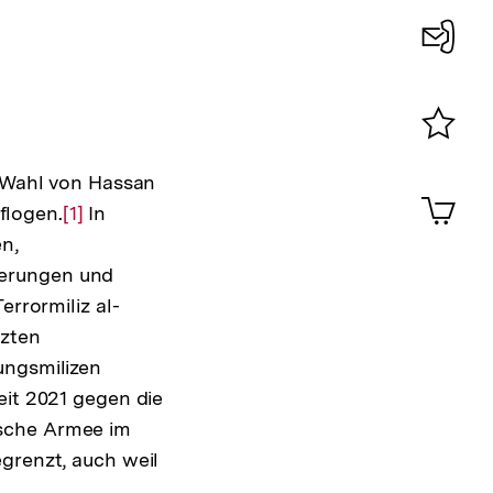
Konta
0
Merklist
r Wahl von Hassan
ansehen
0
Artik
flogen.
Zur
[1]
In
im
n,
Auflösung
Shop-
Warenko
ierungen und
der
ansehen
errormiliz al-
Fußnote
tzten
ungsmilizen
eit 2021 gegen die
ische Armee im
grenzt, auch weil