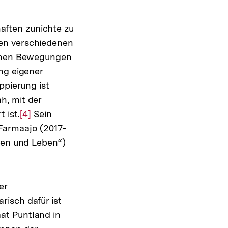
aften zunichte zu
den verschiedenen
ischen Bewegungen
ng eigener
ppierung ist
h, mit der
 ist.
Zur
[4]
Sein
Farmaajo (2017-
Auflösung
eden und Leben“)
der
Fußnote
er
isch dafür ist
at Puntland in