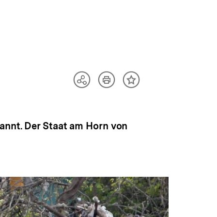
Artikel
Teilen
Inhalt
drucken
Optionen
merken
anzeigen
annt. Der Staat am Horn von