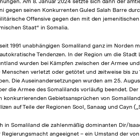
nungen. Am 8. Januar 2024 setzte sich dann der amti
eni gegen seinen Konkurrenten Guled Salah Barre dur
militärische Offensive gegen den mit den jemenitische
mischen Staat“ in Somalia.
 seit 1991 unabhängigen Somaliland ganz im Norden m
utokratische Tendenzen. In der Region um die Stadt
untland wurden bei Kämpfen zwischen der Armee un
0 Menschen verletzt oder getötet und zeitweise bis zu 
ben. Die Auseinandersetzungen wurden am 25. Augus
über die Armee des Somalilands vorläufig beendet. Der
 in konkurrierenden Gebietsansprüchen von Somaliland
izen auf Teile der Regionen Sool, Sanaag und Cayn (
ch in Somaliland die zahlenmäßig dominanten Dir/Isa
r Regierungsmacht angeeignet – ein Umstand der vo