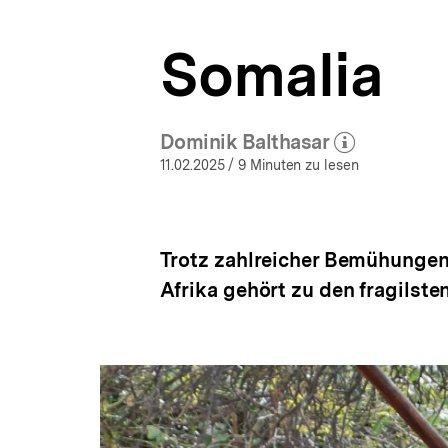
a
t
Somalia
i
o
n
Dominik Balthasar
(Mehr zum Autor)
öffnen
11.02.2025
/ 9 Minuten zu lesen
Trotz zahlreicher Bemühungen 
Afrika gehört zu den fragilste