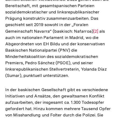
Bereitschaft, mit gesamtspanischen Parteien
sozialdemokratischer und linksrepublikanischer
Prägung konstruktiv zusammenzuarbeiten. Das
geschieht seit 2019 sowohl in der „Foralen
Gemeinschaft Navarra“ (baskisch: Nafarroa)
Zur
[2]
als
auch im nationalen Parlament in Madrid, wo die
Auflösung
Abgeordneten von EH Bildu und der konservativen
der
Baskischen Nationalpartei (PNV) die
Fußnote
Minderheitskoalition des sozialdemokratischen
Premiers, Pedro Sánchez (PSOE), und seiner
linksrepublikanischen Stellvertreterin, Yolanda Díaz
(Sumar), punktuell unterstützen.
In der baskischen Gesellschaft gibt es verschiedene
Initiativen und Ansätze, den gewaltsamen Konflikt
aufzuarbeiten, der insgesamt ca. 1.300 Todesopfer
gefordert hat. Hinzu kommen mehrere Tausend Opfer
von Misshandlung und Folter durch die Polizei. Sie