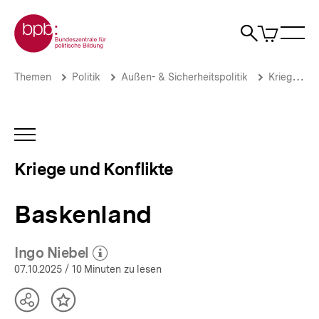
Direkt
Zur Startseite der bpb
zum
0
Artikel
Sho
Seiteninhalt
im
Naviga
Suche
springen
War
öffne
öffnen
öff
Pfadnavigation
Baskenland
Brotkrümelnavigation
Themen
Politik
Außen- & Sicherheitspolitik
Kriege & Konflikte
|
Kriege
und
Konflikte
INHALTSNAVIGATION
|
ÖFFNEN
bpb.de
Kriege und Konflikte
Baskenland
Ingo Niebel
(Mehr zum Autor)
öffnen
07.10.2025
/ 10 Minuten zu lesen
Teilen
Inhalt