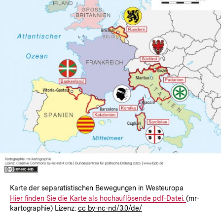
Karte der separatistischen Bewegungen in Westeuropa
Interner
Hier finden Sie die Karte als hochauflösende pdf-Datei.
(mr-
kartographie) Lizenz:
cc by-nc-nd/3.0/de/
Link: