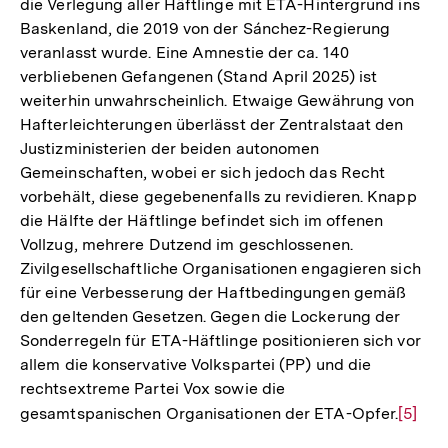
die Verlegung aller Häftlinge mit ETA-Hintergrund ins
Baskenland, die 2019 von der Sánchez-Regierung
veranlasst wurde. Eine Amnestie der ca. 140
verbliebenen Gefangenen (Stand April 2025) ist
weiterhin unwahrscheinlich. Etwaige Gewährung von
Hafterleichterungen überlässt der Zentralstaat den
Justizministerien der beiden autonomen
Gemeinschaften, wobei er sich jedoch das Recht
vorbehält, diese gegebenenfalls zu revidieren. Knapp
die Hälfte der Häftlinge befindet sich im offenen
Vollzug, mehrere Dutzend im geschlossenen.
Zivilgesellschaftliche Organisationen engagieren sich
für eine Verbesserung der Haftbedingungen gemäß
den geltenden Gesetzen. Gegen die Lockerung der
Sonderregeln für ETA-Häftlinge positionieren sich vor
allem die konservative Volkspartei (PP) und die
rechtsextreme Partei Vox sowie die
gesamtspanischen Organisationen der ETA-Opfer.
Zur
[5]
Auflö