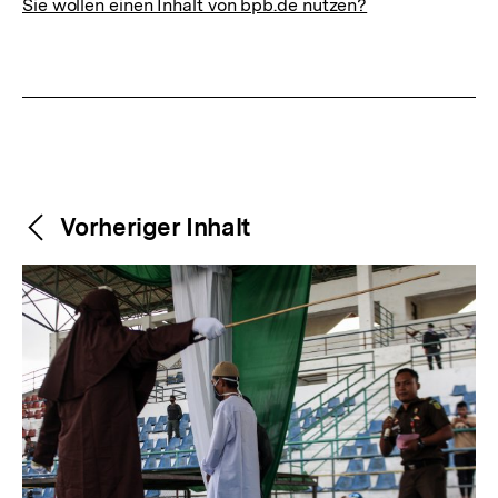
Sie wollen einen Inhalt von bpb.de nutzen?
Weitere
Content-
Vorheriger Inhalt
Navigation
Inhalte