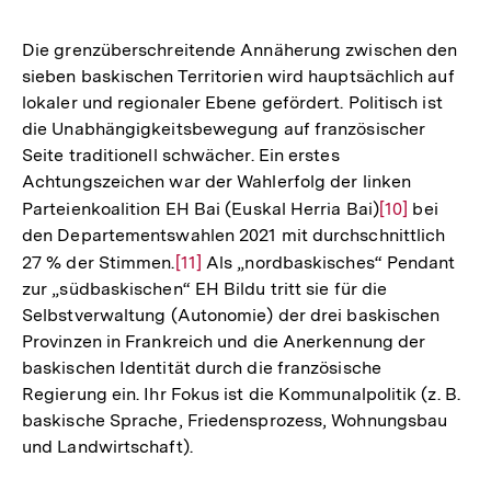
Die grenzüberschreitende Annäherung zwischen den
sieben baskischen Territorien wird hauptsächlich auf
lokaler und regionaler Ebene gefördert. Politisch ist
die Unabhängigkeitsbewegung auf französischer
Seite traditionell schwächer. Ein erstes
Achtungszeichen war der Wahlerfolg der linken
Parteienkoalition EH Bai (Euskal Herria Bai)
Zur
[10]
bei
den Departementswahlen 2021 mit durchschnittlich
Auflösung
27 % der Stimmen.
Zur
[11]
Als „nordbaskisches“ Pendant
der
zur „südbaskischen“ EH Bildu tritt sie für die
Auflösung
Fußnote
Selbstverwaltung (Autonomie) der drei baskischen
der
Provinzen in Frankreich und die Anerkennung der
Fußnote
baskischen Identität durch die französische
Regierung ein. Ihr Fokus ist die Kommunalpolitik (z. B.
baskische Sprache, Friedensprozess, Wohnungsbau
und Landwirtschaft).