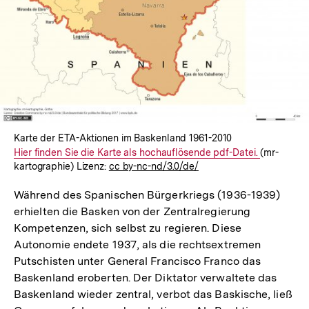
Karte der ETA-Aktionen im Baskenland 1961-2010
Interner
Hier finden Sie die Karte als hochauflösende pdf-Datei.
(mr-
kartographie) Lizenz:
cc by-nc-nd/3.0/de/
Link:
Während des Spanischen Bürgerkriegs (1936-1939)
erhielten die Basken von der Zentralregierung
Kompetenzen, sich selbst zu regieren. Diese
Autonomie endete 1937, als die rechtsextremen
Putschisten unter General Francisco Franco das
Baskenland eroberten. Der Diktator verwaltete das
Baskenland wieder zentral, verbot das Baskische, ließ