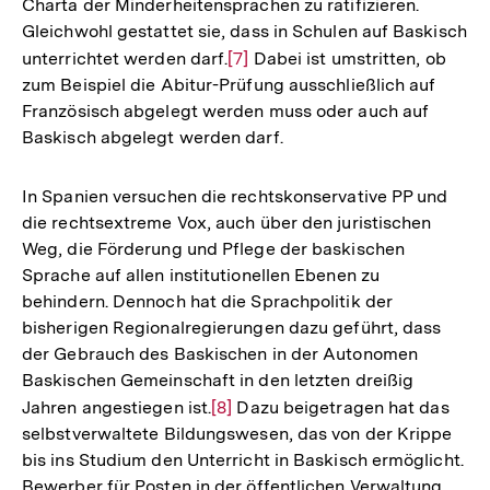
Charta der Minderheitensprachen zu ratifizieren.
Gleichwohl gestattet sie, dass in Schulen auf Baskisch
unterrichtet werden darf.
Zur
[7]
Dabei ist umstritten, ob
zum Beispiel die Abitur-Prüfung ausschließlich auf
Auflösung
Französisch abgelegt werden muss oder auch auf
der
Baskisch abgelegt werden darf.
Fußnote
In Spanien versuchen die rechtskonservative PP und
die rechtsextreme Vox, auch über den juristischen
Weg, die Förderung und Pflege der baskischen
Sprache auf allen institutionellen Ebenen zu
behindern. Dennoch hat die Sprachpolitik der
bisherigen Regionalregierungen dazu geführt, dass
der Gebrauch des Baskischen in der Autonomen
Baskischen Gemeinschaft in den letzten dreißig
Jahren angestiegen ist.
Zur
[8]
Dazu beigetragen hat das
selbstverwaltete Bildungswesen, das von der Krippe
Auflösung
bis ins Studium den Unterricht in Baskisch ermöglicht.
der
Bewerber für Posten in der öffentlichen Verwaltung
Fußnote