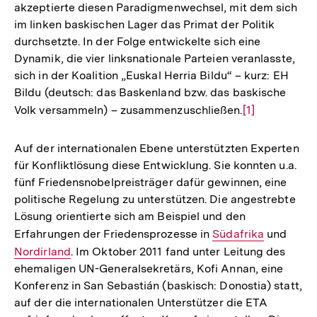
akzeptierte diesen Paradigmenwechsel, mit dem sich
im linken baskischen Lager das Primat der Politik
durchsetzte. In der Folge entwickelte sich eine
Dynamik, die vier linksnationale Parteien veranlasste,
sich in der Koalition „Euskal Herria Bildu“ – kurz: EH
Bildu (deutsch: das Baskenland bzw. das baskische
Volk versammeln) – zusammenzuschließen.
Zur
[1]
Auflösung
der
Auf der internationalen Ebene unterstützten Experten
Fußnote
für Konfliktlösung diese Entwicklung. Sie konnten u.a.
fünf Friedensnobelpreisträger dafür gewinnen, eine
politische Regelung zu unterstützen. Die angestrebte
Lösung orientierte sich am Beispiel und den
Erfahrungen der Friedensprozesse in
Interner
Südafrika
und
Inter
Nordirland
. Im Oktober 2011 fand unter Leitung des
Link:
Link:
ehemaligen UN-Generalsekretärs, Kofi Annan, eine
Konferenz in San Sebastián (baskisch: Donostia) statt,
auf der die internationalen Unterstützer die ETA