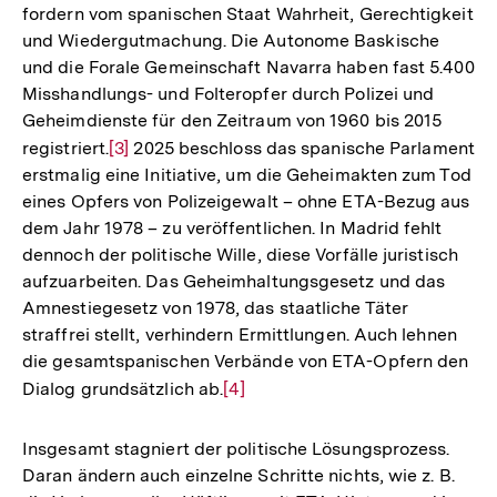
fordern vom spanischen Staat Wahrheit, Gerechtigkeit
und Wiedergutmachung. Die Autonome Baskische
und die Forale Gemeinschaft Navarra haben fast 5.400
Misshandlungs- und Folteropfer durch Polizei und
Geheimdienste für den Zeitraum von 1960 bis 2015
registriert.
Zur
[3]
2025 beschloss das spanische Parlament
erstmalig eine Initiative, um die Geheimakten zum Tod
Auflösung
eines Opfers von Polizeigewalt – ohne ETA-Bezug aus
der
dem Jahr 1978 – zu veröffentlichen. In Madrid fehlt
Fußnote
dennoch der politische Wille, diese Vorfälle juristisch
aufzuarbeiten. Das Geheimhaltungsgesetz und das
Amnestiegesetz von 1978, das staatliche Täter
straffrei stellt, verhindern Ermittlungen. Auch lehnen
die gesamtspanischen Verbände von ETA-Opfern den
Dialog grundsätzlich ab.
Zur
[4]
Auflösung
der
Insgesamt stagniert der politische Lösungsprozess.
Fußnote
Daran ändern auch einzelne Schritte nichts, wie z. B.