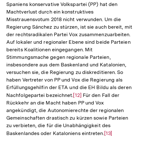
Spaniens konservative Volkspartei (PP) hat den
Machtverlust durch ein konstruktives
Misstrauensvotum 2018 nicht verwunden. Um die
Regierung Sánchez zu stürzen, ist sie auch bereit, mit
der rechtsradikalen Partei Vox zusammenzuarbeiten.
Auf lokaler und regionaler Ebene sind beide Parteien
bereits Koalitionen eingegangen. Mit
Stimmungsmache gegen regionale Parteien,
insbesondere aus dem Baskenland und Katalonien,
versuchen sie, die Regierung zu diskreditieren. So
haben Vertreter von PP und Vox die Regierung als
Erfüllungsgehilfin der ETA und die EH Bildu als deren
Nachfolgepartei bezeichnet.
Zur
[12]
Für den Fall der
Rückkehr an die Macht haben PP und Vox
Auflösung
angekündigt, die Autonomierechte der regionalen
der
Gemeinschaften drastisch zu kürzen sowie Parteien
Fußnote
zu verbieten, die für die Unabhängigkeit des
Baskenlandes oder Kataloniens eintreten.
Zur
[13]