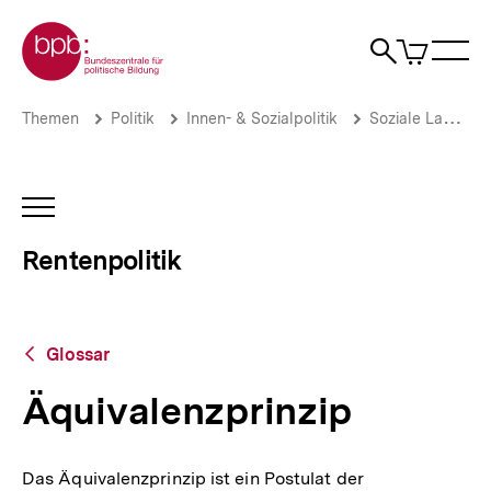
Direkt
Zur Startseite der bpb
zum
0
Artikel
Sho
Seiteninhalt
im
Naviga
Suche
springen
War
öffne
öffnen
öff
Pfadnavigation
Äquivalenzprinzip
Brotkrümelnavigation
Themen
Politik
Innen- & Sozialpolitik
Soziale Lage
|
Rentenpolitik
|
bpb.de
INHALTSNAVIGATION
ÖFFNEN
Rentenpolitik
Zurück
Glossar
zur
Übersicht
Äquivalenzprinzip
Das Äquivalenzprinzip ist ein Postulat der