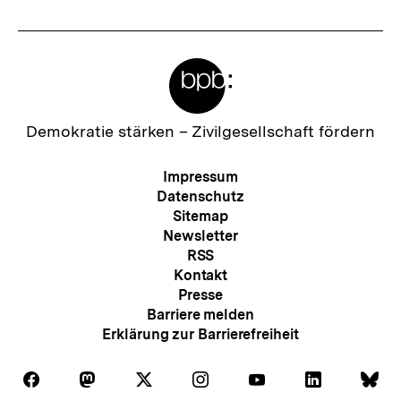
Meta-
Links
Zur
Demokratie stärken –
Zivilgesellschaft fördern
Startseite
der
Meta-
Impressum
bpb
Navigation
Datenschutz
Sitemap
Newsletter
RSS
Kontakt
Presse
Barriere melden
Erklärung zur Barrierefreiheit
Auf
Auf
Auf
Auf
Auf
Auf
Au
Folgen
Folgen
Folgen
Folgen
Folgen
Folgen
Fol
Facebook
Mastodon
X
Instagram
Youtube
LinkedIn
Bl